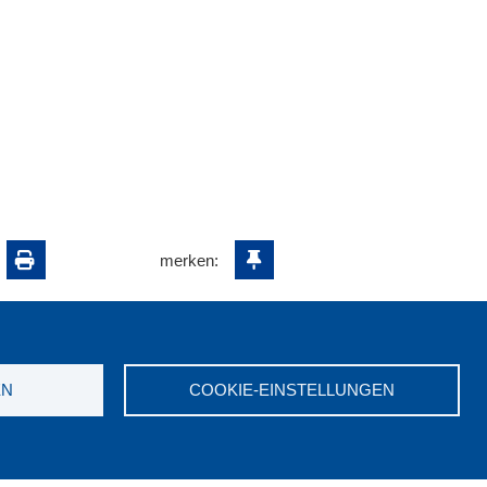
merken:
EN
COOKIE-EINSTELLUNGEN
ungswerk NRW e.V. © 2026
7523-0
|
E-Mail