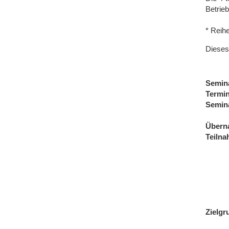
Betrie
* Reih
Dieses
Semin
Termi
Semin
Übern
Teiln
Zielgr