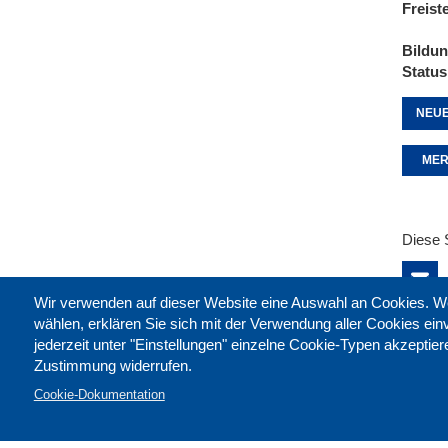
Freist
Bildu
Status
NEUE
MER
Diese 
Wir verwenden auf dieser Website eine Auswahl an Cookies
wählen, erklären Sie sich mit der Verwendung aller Cookies ei
jederzeit unter "Einstellungen" einzelne Cookie-Typen akzeptie
Zustimmung widerrufen.
Cookie-Dokumentation
Kontak
Impre