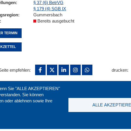
ellungen
§ 37 (6) BetrVG
§ 179 (4) SGB IX
ngsregion
Gummersbach
Bereits ausgebucht
R TERMIN
KZETTEL
Seite empfehlen:
drucken:
. Wenn Sie "ALLE AKZEPTIEREN"
nverstanden. Sie können
ren oder ablehnen sowie Ihre
ALLE AKZEPTIER
t
|
Downloads
|
Newsletter
|
Jobs
|
FAQ
DGB-Bild
ssum
|
Datenschutz
|
AGB
|
Widerruf
T. 0211 1