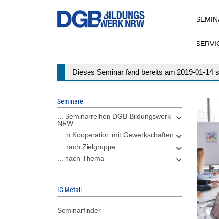
Direkt
SEMIN
zum
Inhalt
SERVI
Statusmeldung
Dieses Seminar fand bereits am 2019-01-14 s
Seminare
... Seminarreihen DGB-Bildungswerk
NRW
... in Kooperation mit Gewerkschaften
... nach Zielgruppe
... nach Thema
IG Metall
Seminarfinder