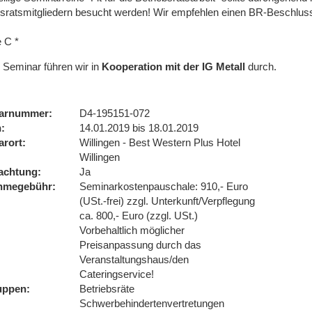
bsratsmitgliedern besucht werden! Wir empfehlen einen BR-Beschluss
e C *
 Seminar führen wir
in
Kooperation mit der IG Metall
durch.
arnummer
D4-195151-072
n
14.01.2019 bis 18.01.2019
arort
Willingen - Best Western Plus Hotel
Willingen
achtung
Ja
ahmegebühr
Seminarkostenpauschale: 910,- Euro
(USt.-frei) zzgl. Unterkunft/Verpflegung
ca. 800,- Euro (zzgl. USt.)
Vorbehaltlich möglicher
Preisanpassung durch das
Veranstaltungshaus/den
Cateringservice!
uppen
Betriebsräte
Schwerbehindertenvertretungen