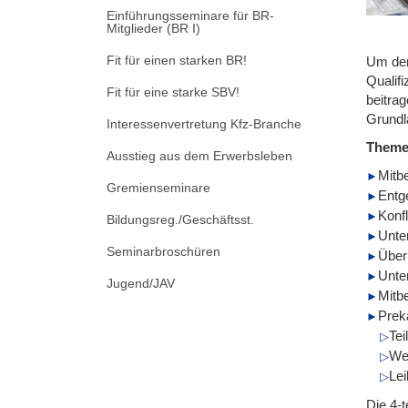
Einführungsseminare für BR-
Mitglieder (BR I)
Fit für einen starken BR!
Um den
Qualifi
Fit für eine starke SBV!
beitra
Grundl
Interessenvertretung Kfz-Branche
Them
Ausstieg aus dem Erwerbsleben
Mitb
Gremienseminare
Entg
Konf
Bildungsreg./Geschäftsst.
Unte
Seminarbroschüren
Über
Unte
Jugend/JAV
Mitb
Prek
Tei
We
Lei
Die 4-t