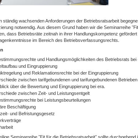
 ständig wachsenden Anforderungen der Betriebsratsarbeit begegnen 
zierung notwendig. Aus diesem Grund haben wir die Seminarreihe "Fit fü
gen, dass Betriebsräte zeitnah in ihrer Handlungskompetenz gefördert
agenkenntnisse im Bereich des Betriebsverfassungsrechts.
en
estimmungsrechte und Handlungsmöglichkeiten des Betriebsrats bei 
eltaufbau und Eingruppierung
liktregelung und Reklamationsrechte bei der Eingruppierung
rschiede zwischen tarifgebundenen und tarifungebundenen Betrieben
blick über die Bewertung und Eingruppierung bei era.
rschiede zwischen Zeit- und Leistungsentgelt
estimmungsrechte bei Leistungsbeurteilungen
äre Beschäftigung
lzeit- und Befristungsgesetz
rkverträge
harbeit
eilige Seminarreihe "Fit für die Betriebsratsarbeit" sollte durchgehend