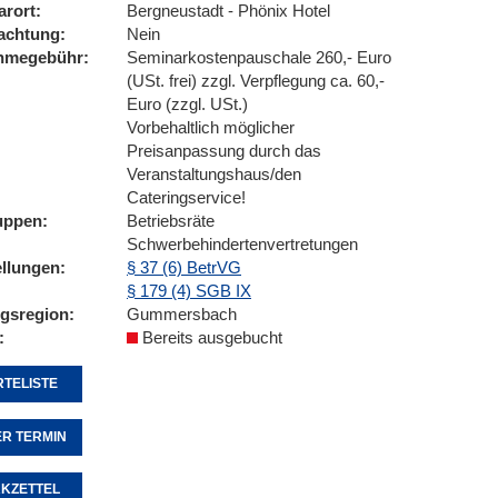
arort
Bergneustadt - Phönix Hotel
achtung
Nein
ahmegebühr
Seminarkostenpauschale 260,- Euro
(USt. frei) zzgl. Verpflegung ca. 60,-
Euro (zzgl. USt.)
Vorbehaltlich möglicher
Preisanpassung durch das
Veranstaltungshaus/den
Cateringservice!
uppen
Betriebsräte
Schwerbehindertenvertretungen
ellungen
§ 37 (6) BetrVG
§ 179 (4) SGB IX
ngsregion
Gummersbach
Bereits ausgebucht
TELISTE
R TERMIN
KZETTEL