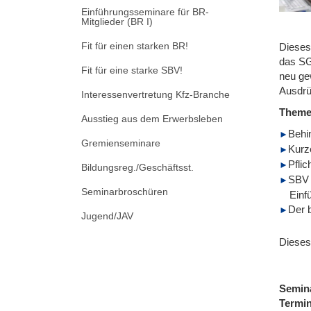
Einführungsseminare für BR-
Mitglieder (BR I)
Fit für einen starken BR!
Dieses
das SG
Fit für eine starke SBV!
neu ge
Ausdrü
Interessenvertretung Kfz-Branche
Them
Ausstieg aus dem Erwerbsleben
Behin
Gremienseminare
Kurz
Pflic
Bildungsreg./Geschäftsst.
SBV 
Seminarbroschüren
Einf
Der 
Jugend/JAV
Dieses
Semin
Termi