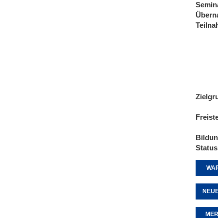
Semin
Übern
Teiln
Zielgr
Freist
Bildu
Status
WAR
NEUE
MER