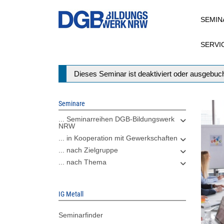
Direkt
SEMIN
zum
Inhalt
SERVI
Statusmeldung
Dieses Seminar ist deaktiviert oder ausgebuch
Seminare
... Seminarreihen DGB-Bildungswerk
NRW
... in Kooperation mit Gewerkschaften
... nach Zielgruppe
... nach Thema
IG Metall
Seminarfinder