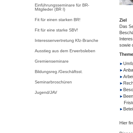
Einführungsseminare für BR-
Mitglieder (BR I)
Fit für einen starken BR!
Ziel
Das Se
Fit für eine starke SBV!
Beschä
Intere
Interessenvertretung Kfz-Branche
sowie 
Ausstieg aus dem Erwerbsleben
Them
Gremienseminare
Umfa
Anba
Bildungsreg./Geschäftsst.
Arbe
Seminarbroschüren
Rech
Beson
Jugend/JAV
Been
Fris
Bete
Hier fi