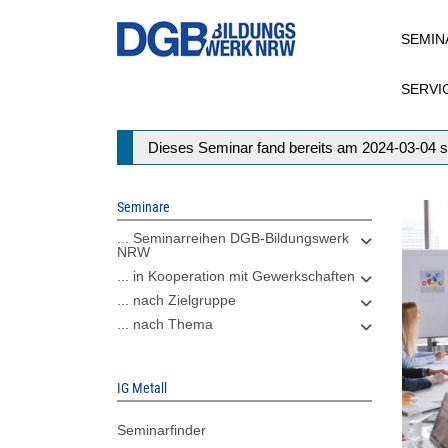
Direkt
SEMIN
zum
Inhalt
SERVI
Statusmeldung
Dieses Seminar fand bereits am 2024-03-04 s
Seminare
... Seminarreihen DGB-Bildungswerk
NRW
... in Kooperation mit Gewerkschaften
... nach Zielgruppe
... nach Thema
IG Metall
Seminarfinder