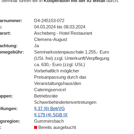
 Seminar führen wir
in
Kooperation mit der IG Metall
durch.
arnummer
D4-245153-072
n
04.03.2024 bis 08.03.2024
arort
Ascheberg - Hotel Restaurant
Clemens-August
achtung
Ja
ahmegebühr
Seminarkostenpauschale 1.255,- Euro
(USt. frei) zzgl. Unterkunft/Verpflegung
ca. 630,- Euro (zzgl. USt.)
Vorbehaltlich möglicher
Preisanpassung durch das
Veranstaltungshaus/den
Cateringservice!
uppen
Betriebsräte
Schwerbehindertenvertretungen
ellungen
§ 37 (6) BetrVG
§ 179 (4) SGB IX
ngsregion
Gummersbach
Bereits ausgebucht