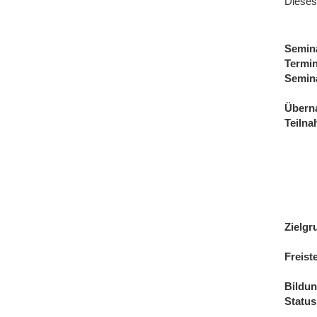
Dieses
Semin
Termi
Semin
Übern
Teiln
Zielgr
Freist
Bildu
Status