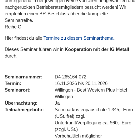
durchgehend in der jeweiligen Reihe von allen neugewählten und
nachgerückten Betriebsratsmitgliedern besucht werden! Wir
empfehlen einen BR-Beschluss über die komplette
Seminarreihe.
Reihe C
Hier findest du alle
Termine zu diesem Seminarthema
.
Dieses Seminar führen wir
in
Kooperation mit der IG Metall
durch.
Seminarnummer
D4-265164-072
Termin
16.11.2026 bis 20.11.2026
Seminarort
Willingen - Best Western Plus Hotel
Willingen
Übernachtung
Ja
Teilnahmegebühr
Seminarkostenpauschale 1.345,- Euro
(USt. frei) zzgl.
Unterkunft/Verpflegung ca. 990,- Euro
(zzgl. USt.)
Vorbehaltlich möglicher