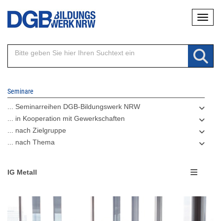
Direkt
Naviga
zum
Inhalt
Seminare
... Seminarreihen DGB-Bildungswerk NRW
... in Kooperation mit Gewerkschaften
... nach Zielgruppe
... nach Thema
IG Metall