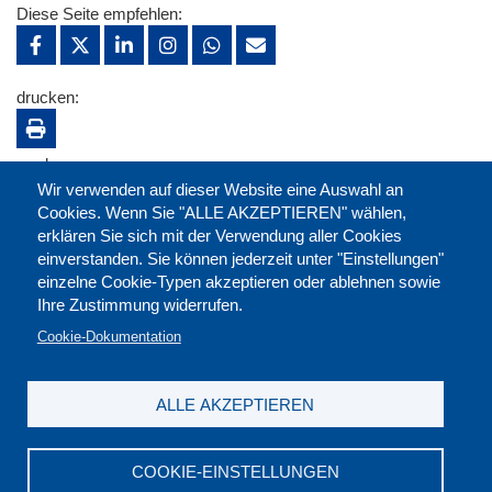
Diese Seite empfehlen:
drucken:
merken:
Wir verwenden auf dieser Website eine Auswahl an
Cookies. Wenn Sie "ALLE AKZEPTIEREN" wählen,
erklären Sie sich mit der Verwendung aller Cookies
einverstanden. Sie können jederzeit unter "Einstellungen"
einzelne Cookie-Typen akzeptieren oder ablehnen sowie
Ihre Zustimmung widerrufen.
Cookie-Dokumentation
ALLE AKZEPTIEREN
Kontakt
|
Downloads
|
Newsletter
|
Jobs
|
FAQ
Impressum
|
Datenschutz
|
AGB
|
Widerruf
COOKIE-EINSTELLUNGEN
DGB-Bildungswerk NRW e.V. © 2026