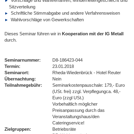
Vorschläge und Wahlverfahren, Minderheitengeschlecht und
Sitzverteilung
Schriftliche Stimmabgabe und andere Verfahrensweisen
Wahlvorschläge von Gewerkschaften
Dieses Seminar führen wir
in
Kooperation mit der IG Metall
durch.
Seminarnummer
D8-186423-044
Termin
23.01.2018
Seminarort
Rheda-Wiedenbrück - Hotel Reuter
Übernachtung
Nein
Teilnahmegebühr
Seminarkostenpauschale: 179,- Euro
(USt. frei) zzgl. Verpflegungca. 48,-
Euro (zzgl USt.)
Vorbehaltlich möglicher
Preisanpassung durch das
Veranstaltungshaus/den
Cateringservice!
Zielgruppen
Betriebsräte