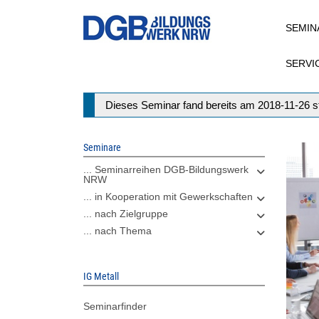
Direkt
SEMIN
zum
Inhalt
SERVI
Statusmeldung
Dieses Seminar fand bereits am 2018-11-26 st
Seminare
... Seminarreihen DGB-Bildungswerk
NRW
... in Kooperation mit Gewerkschaften
... nach Zielgruppe
... nach Thema
IG Metall
Seminarfinder