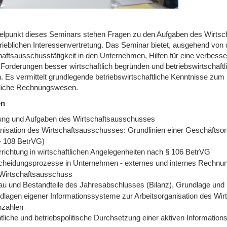
telpunkt dieses Seminars stehen Fragen zu den Aufgaben des Wirtsc
trieblichen Interessenvertretung. Das Seminar bietet, ausgehend von
aftsausschusstätigkeit in den Unternehmen, Hilfen für eine verbessert
 Forderungen besser wirtschaftlich begründen und betriebswirtschaft
. Es vermittelt grundlegende betriebswirtschaftliche Kenntnisse zu
bliche Rechnungswesen.
en
lung und Aufgaben des Wirtschaftsausschusses
nisation des Wirtschaftsausschusses: Grundlinien einer Geschäftsord
- 108 BetrVG)
rrichtung in wirtschaftlichen Angelegenheiten nach § 106 BetrVG
cheidungsprozesse in Unternehmen - externes und internes Rechnun
Wirtschaftsausschuss
au und Bestandteile des Jahresabschlusses (Bilanz), Grundlage und
dlagen eigener Informationssysteme zur Arbeitsorganisation des Wirt
zahlen
liche und betriebspolitische Durchsetzung einer aktiven Informations