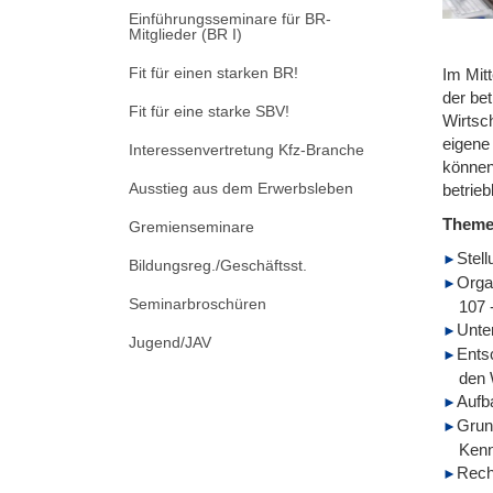
Einführungsseminare für BR-
Mitglieder (BR I)
Fit für einen starken BR!
Im Mit
der be
Fit für eine starke SBV!
Wirtsch
eigene
Interessenvertretung Kfz-Branche
können
Ausstieg aus dem Erwerbsleben
betrie
Them
Gremienseminare
Stel
Bildungsreg./Geschäftsst.
Orga
Seminarbroschüren
107 
Unte
Jugend/JAV
Ents
den 
Aufb
Grun
Kenn
Recht