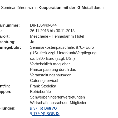
 Seminar führen wir
in
Kooperation mit der IG Metall
durch.
arnummer
D8-186440-044
n
26.11.2018 bis 30.11.2018
arort
Meschede - Hennedamm Hotel
achtung
Ja
ahmegebühr
Seminarkostenpauschale: 870,- Euro
(USt.-frei) zzgl. Unterkunft/Verpflegung
ca. 530,- Euro (zzgl. USt.)
Vorbehaltlich möglicher
Preisanpassung durch das
Veranstaltungshaus/den
Cateringservice!
nt*in
Frank Stodolka
uppen
Betriebsräte
Schwerbehindertenvertretungen
Wirtschaftsausschuss-Mitglieder
ellungen
§ 37 (6) BetrVG
§ 179 (4) SGB IX