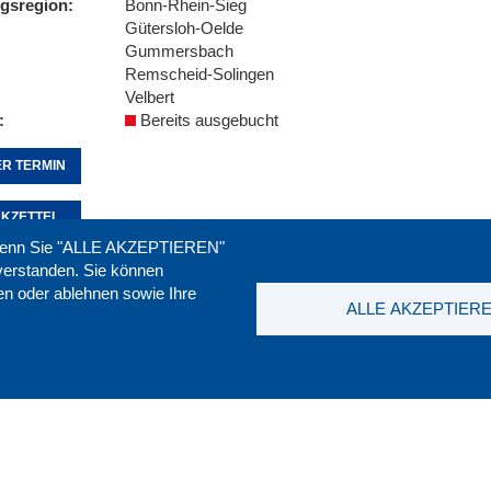
ngsregion
Bonn-Rhein-Sieg
Gütersloh-Oelde
Gummersbach
Remscheid-Solingen
Velbert
Bereits ausgebucht
R TERMIN
KZETTEL
. Wenn Sie "ALLE AKZEPTIEREN"
nverstanden. Sie können
ren oder ablehnen sowie Ihre
Seite empfehlen:
drucken:
ALLE AKZEPTIER
t
|
Downloads
|
Newsletter
|
Jobs
|
FAQ
DGB-Bild