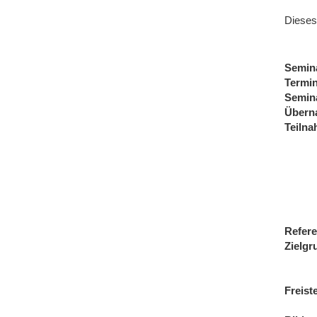
Dieses
Semin
Termi
Semin
Übern
Teiln
Refere
Zielgr
Freist