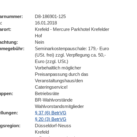
arnummer
D8-186901-125
n
16.01.2018
arort
Krefeld - Mercure Parkhotel Krefelder
Hof
achtung
Nein
ahmegebühr
Seminarkostenpauschale: 179,- Euro
(USt. frei) zzgl. Verpflegung ca. 50,-
Euro (zzgl. USt.)
Vorbehaltlich möglicher
Preisanpassung durch das
Veranstaltungshaus/den
Cateringservice!
uppen
Betriebsräte
BR-Wahlvorstände
Wahlvorstandsmitglieder
ellungen
§ 37 (6) BetrVG
§ 20 (3) BetrVG
ngsregion
Düsseldorf-Neuss
Krefeld