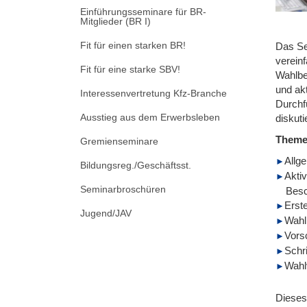
Einführungsseminare für BR-
Mitglieder (BR I)
Fit für einen starken BR!
Das Se
verein
Fit für eine starke SBV!
Wahlbe
und ak
Interessenvertretung Kfz-Branche
Durchf
Ausstieg aus dem Erwerbsleben
diskuti
Them
Gremienseminare
Allg
Bildungsreg./Geschäftsst.
Aktiv
Seminarbroschüren
Besc
Erst
Jugend/JAV
Wahl
Vors
Schr
Wahl
Dieses