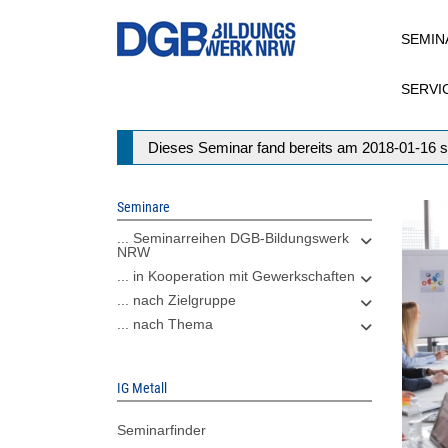
Direkt
SEMIN
zum
Inhalt
SERVI
Statusmeldung
Dieses Seminar fand bereits am 2018-01-16 s
Seminare
... Seminarreihen DGB-Bildungswerk
NRW
... in Kooperation mit Gewerkschaften
... nach Zielgruppe
... nach Thema
IG Metall
Seminarfinder