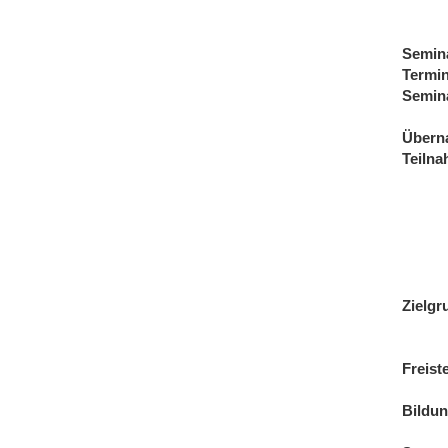
Semin
Termi
Semin
Übern
Teiln
Zielgr
Freist
Bildu