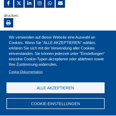
drucken:
merken:
Wir verwenden auf dieser Website eine Auswahl an
Cookies. Wenn Sie "ALLE AKZEPTIEREN" wählen,
erklären Sie sich mit der Verwendung aller Cookies
einverstanden. Sie können jederzeit unter "Einstellungen"
einzelne Cookie-Typen akzeptieren oder ablehnen sowie
Ihre Zustimmung widerrufen.
Cookie-Dokumentation
ALLE AKZEPTIEREN
Kontakt
|
Downloads
|
Newsletter
|
Jobs
|
FAQ
Impressum
|
Datenschutz
|
AGB
|
Widerruf
COOKIE-EINSTELLUNGEN
DGB-Bildungswerk NRW e.V. © 2026
T. 0211 17523-0
|
E-Mail