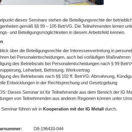
elpunkt dieses Seminars stehen die Beteiligungsrechte der betrieblic
genheiten gemäß §§ 99 – 105 BetrVG. Die Teilnehmenden lernen unte
ngs- und Beteiligungsmöglichkeiten in diesem Arbeitsfeld kennen.
en
lick über die Beteiligungsrechte der Interessenvertretung in persone
ahren bei Personalentscheidungen, auch bei vorläufigen Maßnahmen
iligung des Betriebsrats bei Personalentscheidungen nach § 99 BetrV
uppierung, Leiharbeit, Befristung, Werkvertrag
iligung des Betriebsrats nach §§ 102 ff. BetrVG: Abmahnung, Kündi
elle Entwicklungen in der Rechtsprechung und Gesetzgebung
S: Dieses Seminar ist für Teilnehmende aus dem Bereich der IG Meta
ungen von Teilnehmenden aus anderen Regionen können unter Umstä
 Seminar führen wir
in
Kooperation mit der IG Metall
durch.
arnummer
D8-196433-044