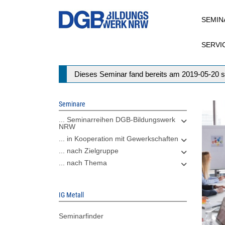
Direkt
SEMIN
zum
Inhalt
SERVI
Statusmeldung
Dieses Seminar fand bereits am 2019-05-20 s
Seminare
... Seminarreihen DGB-Bildungswerk
NRW
... in Kooperation mit Gewerkschaften
... nach Zielgruppe
... nach Thema
IG Metall
Seminarfinder