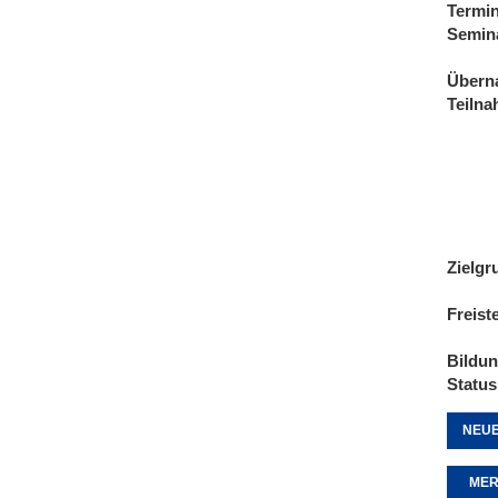
Termi
Semin
Übern
Teiln
Zielgr
Freist
Bildu
Status
NEUE
MER