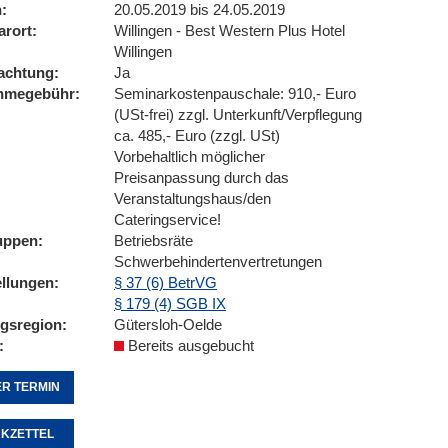
n
20.05.2019 bis 24.05.2019
arort
Willingen - Best Western Plus Hotel
Willingen
achtung
Ja
ahmegebühr
Seminarkostenpauschale: 910,- Euro
(USt-frei) zzgl. Unterkunft/Verpflegung
ca. 485,- Euro (zzgl. USt)
Vorbehaltlich möglicher
Preisanpassung durch das
Veranstaltungshaus/den
Cateringservice!
uppen
Betriebsräte
Schwerbehindertenvertretungen
ellungen
§ 37 (6) BetrVG
§ 179 (4) SGB IX
ngsregion
Gütersloh-Oelde
Bereits ausgebucht
R TERMIN
KZETTEL