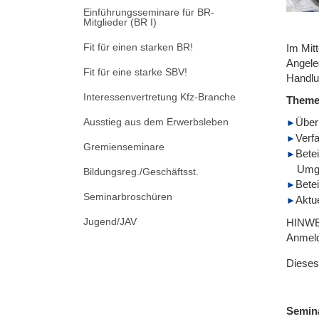
Einführungsseminare für BR-
Mitglieder (BR I)
Fit für einen starken BR!
Im Mitt
Angele
Fit für eine starke SBV!
Handlu
Interessenvertretung Kfz-Branche
Them
Ausstieg aus dem Erwerbsleben
Überb
Verf
Gremienseminare
Bete
Umgr
Bildungsreg./Geschäftsst.
Bete
Seminarbroschüren
Aktu
Jugend/JAV
HINWEI
Anmeld
Dieses
Semin