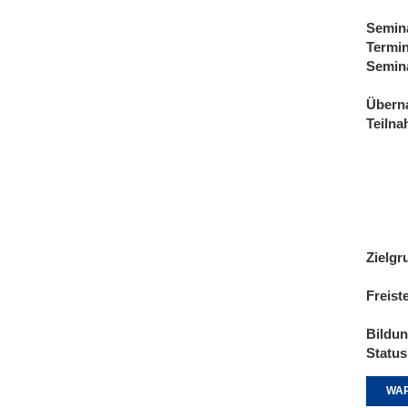
Semin
Termi
Semin
Übern
Teiln
Zielgr
Freist
Bildu
Status
WAR