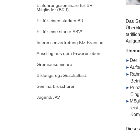
Einführungsseminare für BR-
Mitglieder (BR I)
Fit für einen starken BR!
Das Se
Überbl
Fit für eine starke SBV!
tarifl
Aufgab
Interessenvertretung Kfz-Branche
Them
Ausstieg aus dem Erwerbsleben
Der 
Gremienseminare
Aufb
Rahm
Bildungsreg./Geschäftsst.
Betr
Seminarbroschüren
Prin
Eing
Jugend/JAV
Mögl
leis
Komb
Dieses