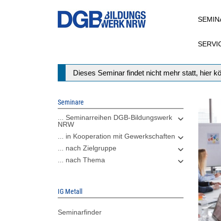
Direkt
SEMIN
zum
Inhalt
SERVI
Statusmeldung
Dieses Seminar findet nicht mehr statt, hier 
Seminare
... Seminarreihen DGB-Bildungswerk
NRW
... in Kooperation mit Gewerkschaften
... nach Zielgruppe
... nach Thema
IG Metall
Seminarfinder