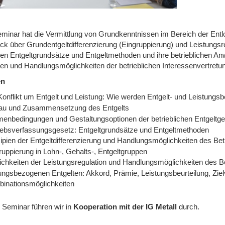
minar hat die Vermittlung von Grundkenntnissen im Bereich der Entlo
ick über Grundentgeltdifferenzierung (Eingruppierung) und Leistungsr
ichen Entgeltgrundsätze und Entgeltmethoden und ihre betrieblichen 
en und Handlungsmöglichkeiten der betrieblichen Interessenvertretu
en
Konflikt um Entgelt und Leistung: Wie werden Entgelt- und Leistungsb
au und Zusammensetzung des Entgelts
enbedingungen und Gestaltungsoptionen der betrieblichen Entgeltges
iebsverfassungsgesetz: Entgeltgrundsätze und Entgeltmethoden
zipien der Entgeltdifferenzierung und Handlungsmöglichkeiten des Bet
ruppierung in Lohn-, Gehalts-, Entgeltgruppen
ichkeiten der Leistungsregulation und Handlungsmöglichkeiten des Be
tungsbezogenen Entgelten: Akkord, Prämie, Leistungsbeurteilung, Zie
inationsmöglichkeiten
 Seminar führen wir
in
Kooperation mit der IG Metall
durch.