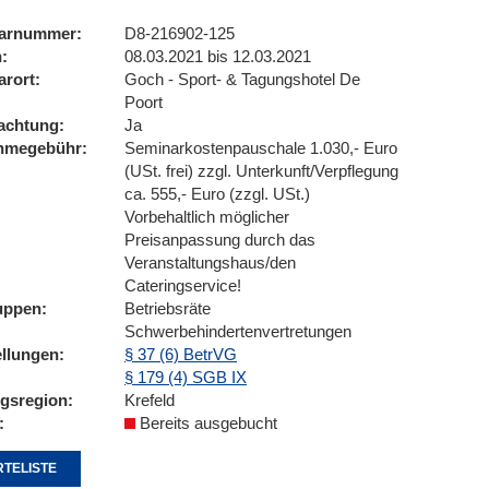
arnummer
D8-216902-125
n
08.03.2021 bis 12.03.2021
arort
Goch - Sport- & Tagungshotel De
Poort
achtung
Ja
ahmegebühr
Seminarkostenpauschale 1.030,- Euro
(USt. frei) zzgl. Unterkunft/Verpflegung
ca. 555,- Euro (zzgl. USt.)
Vorbehaltlich möglicher
Preisanpassung durch das
Veranstaltungshaus/den
Cateringservice!
uppen
Betriebsräte
Schwerbehindertenvertretungen
ellungen
§ 37 (6) BetrVG
§ 179 (4) SGB IX
ngsregion
Krefeld
Bereits ausgebucht
TELISTE