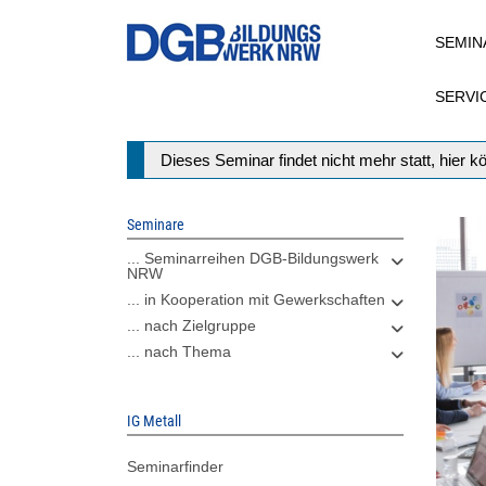
Direkt
SEMIN
zum
Inhalt
SERVI
Statusmeldung
Dieses Seminar findet nicht mehr statt, hier 
Seminare
... Seminarreihen DGB-Bildungswerk
NRW
... in Kooperation mit Gewerkschaften
... nach Zielgruppe
... nach Thema
IG Metall
Seminarfinder