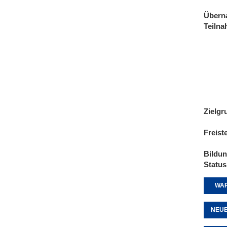
Übern
Teiln
Zielgr
Freist
Bildu
Status
WAR
NEUE