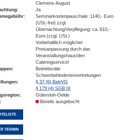
Clemens-August
achtung
Ja
ahmegebühr
Seminarkostenpauschale: 1140,- Euro
(USt.-frei) zzgl.
Übernachtung/Verpflegung: ca. 610,-
Euro (zzgl. USt.)
Vorbehaltlich möglicher
Preisanpassung durch das
Veranstaltungshaus/den
Cateringservice!
uppen
Betriebsräte
Schwerbehindertenvertretungen
ellungen
§ 37 (6) BetrVG
§ 179 (4) SGB IX
ngsregion
Gütersloh-Oelde
Bereits ausgebucht
TELISTE
R TERMIN