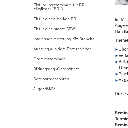
Einführungsseminare für BR-
Mitglieder (BR I)
Fit für einen starken BR!
Im Mitt
Angele
Fit für eine starke SBV!
Handlu
Interessenvertretung Kfz-Branche
Them
Ausstieg aus dem Erwerbsleben
Überb
Verf
Gremienseminare
Bete
Umgr
Bildungsreg./Geschäftsst.
Bete
Seminarbroschüren
Aktu
Jugend/JAV
Dieses
Semin
Termi
Semin