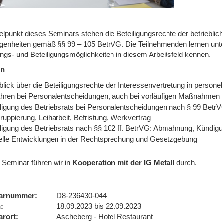
elpunkt dieses Seminars stehen die Beteiligungsrechte der betrieblic
genheiten gemäß §§ 99 – 105 BetrVG. Die Teilnehmenden lernen unte
ngs- und Beteiligungsmöglichkeiten in diesem Arbeitsfeld kennen.
en
lick über die Beteiligungsrechte der Interessenvertretung in persone
ahren bei Personalentscheidungen, auch bei vorläufigen Maßnahmen
iligung des Betriebsrats bei Personalentscheidungen nach § 99 BetrV
uppierung, Leiharbeit, Befristung, Werkvertrag
iligung des Betriebsrats nach §§ 102 ff. BetrVG: Abmahnung, Kündi
elle Entwicklungen in der Rechtsprechung und Gesetzgebung
 Seminar führen wir
in
Kooperation mit der IG Metall
durch.
arnummer
D8-236430-044
n
18.09.2023 bis 22.09.2023
arort
Ascheberg - Hotel Restaurant