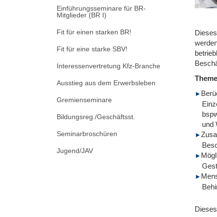
Einführungsseminare für BR-
Mitglieder (BR I)
Fit für einen starken BR!
Dieses
werden 
Fit für eine starke SBV!
betrie
Beschä
Interessenvertretung Kfz-Branche
Them
Ausstieg aus dem Erwerbsleben
Berü
Gremienseminare
Einz
bspw
Bildungsreg./Geschäftsst.
und 
Seminarbroschüren
Zusa
Besc
Jugend/JAV
Mögl
Gest
Mens
Behi
Dieses