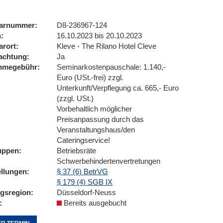
arnummer
D8-236967-124
n
16.10.2023 bis 20.10.2023
arort
Kleve - The Rilano Hotel Cleve
achtung
Ja
ahmegebühr
Seminarkostenpauschale: 1.140,-
Euro (USt.-frei) zzgl.
Unterkunft/Verpflegung ca. 665,- Euro
(zzgl. USt.)
Vorbehaltlich möglicher
Preisanpassung durch das
Veranstaltungshaus/den
Cateringservice!
uppen
Betriebsräte
Schwerbehindertenvertretungen
ellungen
§ 37 (6) BetrVG
§ 179 (4) SGB IX
ngsregion
Düsseldorf-Neuss
Bereits ausgebucht