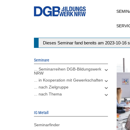
Direkt
SEMIN
zum
Inhalt
SERVI
Statusmeldung
Dieses Seminar fand bereits am 2023-10-16 s
Seminare
... Seminarreihen DGB-Bildungswerk
NRW
... in Kooperation mit Gewerkschaften
... nach Zielgruppe
... nach Thema
IG Metall
Seminarfinder