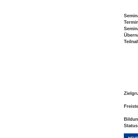
Semin
Termi
Semin
Übern
Teiln
Zielgr
Freist
Bildu
Status