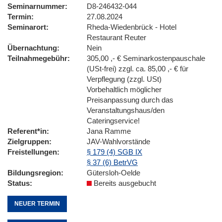
Seminarnummer
D8-246432-044
Termin
27.08.2024
Seminarort
Rheda-Wiedenbrück - Hotel
Restaurant Reuter
Übernachtung
Nein
Teilnahmegebühr
305,00 ,- € Seminarkostenpauschale
(USt-frei) zzgl. ca. 85,00 ,- € für
Verpflegung (zzgl. USt)
Vorbehaltlich möglicher
Preisanpassung durch das
Veranstaltungshaus/den
Cateringservice!
Referent*in
Jana Ramme
Zielgruppen
JAV-Wahlvorstände
Freistellungen
§ 179 (4) SGB IX
§ 37 (6) BetrVG
Bildungsregion
Gütersloh-Oelde
Status
Bereits ausgebucht
NEUER TERMIN