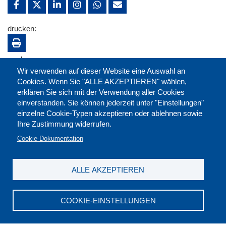
drucken:
merken:
Wir verwenden auf dieser Website eine Auswahl an
Cookies. Wenn Sie "ALLE AKZEPTIEREN" wählen,
erklären Sie sich mit der Verwendung aller Cookies
einverstanden. Sie können jederzeit unter "Einstellungen"
einzelne Cookie-Typen akzeptieren oder ablehnen sowie
Ihre Zustimmung widerrufen.
Cookie-Dokumentation
ALLE AKZEPTIEREN
Kontakt
|
Downloads
|
Newsletter
|
Jobs
|
FAQ
Impressum
|
Datenschutz
|
AGB
|
Widerruf
COOKIE-EINSTELLUNGEN
DGB-Bildungswerk NRW e.V. © 2026
T. 0211 17523-0
|
E-Mail