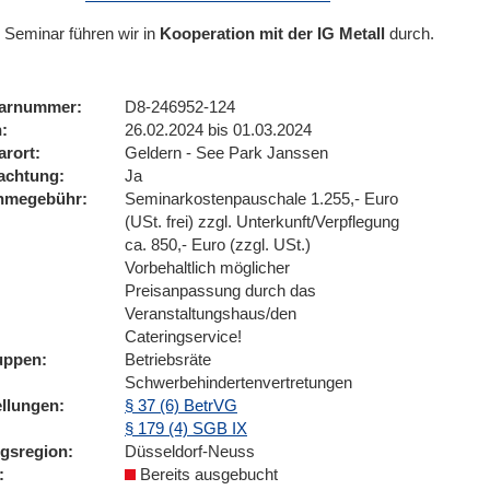
 Seminar führen wir
in
Kooperation mit der IG Metall
durch.
arnummer
D8-246952-124
n
26.02.2024 bis 01.03.2024
arort
Geldern - See Park Janssen
achtung
Ja
ahmegebühr
Seminarkostenpauschale 1.255,- Euro
(USt. frei) zzgl. Unterkunft/Verpflegung
ca. 850,- Euro (zzgl. USt.)
Vorbehaltlich möglicher
Preisanpassung durch das
Veranstaltungshaus/den
Cateringservice!
uppen
Betriebsräte
Schwerbehindertenvertretungen
ellungen
§ 37 (6) BetrVG
§ 179 (4) SGB IX
ngsregion
Düsseldorf-Neuss
Bereits ausgebucht