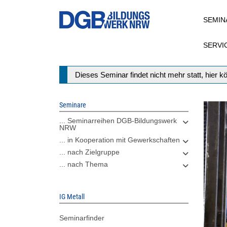
Direkt
SEMIN
zum
Inhalt
SERVI
Statusmeldung
Dieses Seminar findet nicht mehr statt, hier 
Seminare
... Seminarreihen DGB-Bildungswerk
NRW
... in Kooperation mit Gewerkschaften
... nach Zielgruppe
... nach Thema
IG Metall
Seminarfinder