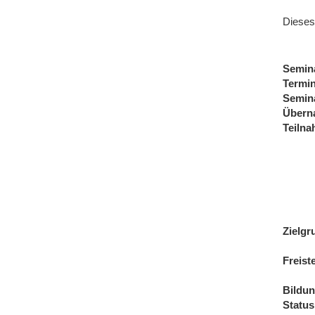
Dieses
Semin
Termi
Semin
Übern
Teiln
Zielgr
Freist
Bildu
Status