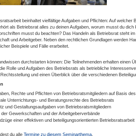
sratsarbeit beinhaltet vielfältige Aufgaben und Pflichten: Auf welche
hört als Betriebsrat alles zu deinen Aufgaben, worum musst du dic
rschriften musst du beachten? Das Handeln als Betriebsrat steht i
chaft und Arbeitgeber. Neben den rechtlichen Grundlagen werden Ha
licher Beispiele und Fälle erarbeitet.
undwissen durchstarten können: Die Teilnehmenden erhalten einen Ü
die Rolle und Aufgaben des Betriebsrats als betriebliche Interessenv
 Rechtsstellung und einen Überblick über die verschiedenen Beteilig
en
aben, Rechte und Pflichten von Betriebsratsmitgliedern auf Basis d
rale Unterrichtungs- und Beratungsrechte des Betriebsrats
tz und Gestaltungsaufgaben von Betriebsratsmitgliedern
e der Gewerkschaften und der Arbeitgeberverbände
züge einer effektiven und beteiligungsorientierten Betriebsratsarbeit
ndest du alle
Termine zu diesem Seminarthema
.