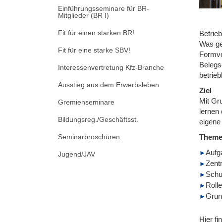
Einführungsseminare für BR-
Mitglieder (BR I)
Fit für einen starken BR!
Betrieb
Was ge
Fit für eine starke SBV!
Formvo
Belegs
Interessenvertretung Kfz-Branche
betrieb
Ausstieg aus dem Erwerbsleben
Ziel
Mit Gr
Gremienseminare
lernen 
Bildungsreg./Geschäftsst.
eigene
Seminarbroschüren
Them
Aufg
Jugend/JAV
Zent
Schu
Roll
Grund
Hier fi