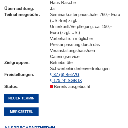
Haus Rasche
Übernachtung
Ja
Teilnahmegebühr
Seminarkostenpauschale: 760,– Euro
(USt-frei) zzgl.
Unterkunft/Verpflegung: ca. 190,–
Euro (zzgl. USt)
Vorbehaltlich möglicher
Preisanpassung durch das
Veranstaltungshaus/den
Cateringservice!
Zielgruppen
Betriebsräte
Schwerbehindertenvertretungen
Freistellungen
§ 37 (6) BetrVG
§ 179 (4) SGB IX
Status
Bereits ausgebucht
NEUER TERMIN
MERKZETTEL
ANSPRECHPARTNER*IN