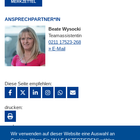
MERKZETTEL
ANSPRECHPARTNER*IN
Beate Wysocki
Teamassistentin
0211 17523-268
» E-Mail
Diese Seite empfehlen:
drucken:
merken:
Wir verwenden auf dieser Website eine Auswahl an