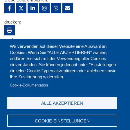
drucken:
merken:
Wir verwenden auf dieser Website eine Auswahl an
Cookies. Wenn Sie "ALLE AKZEPTIEREN" wählen,
erklären Sie sich mit der Verwendung aller Cookies
einverstanden. Sie können jederzeit unter "Einstellungen"
einzelne Cookie-Typen akzeptieren oder ablehnen sowie
Ihre Zustimmung widerrufen.
Cookie-Dokumentation
ALLE AKZEPTIEREN
Kontakt
|
Downloads
|
Newsletter
|
Jobs
|
FAQ
Impressum
|
Datenschutz
|
AGB
|
Widerruf
COOKIE-EINSTELLUNGEN
DGB-Bildungswerk NRW e.V. © 2026
T. 0211 17523-0
|
E-Mail