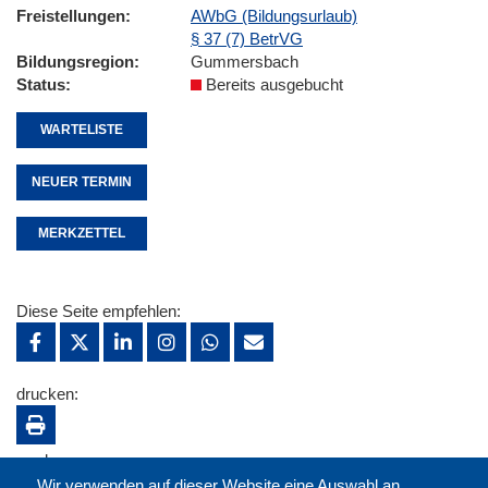
Freistellungen
AWbG (Bildungsurlaub)
§ 37 (7) BetrVG
Bildungsregion
Gummersbach
Status
Bereits ausgebucht
WARTELISTE
NEUER TERMIN
MERKZETTEL
Diese Seite empfehlen:
drucken:
merken:
Wir verwenden auf dieser Website eine Auswahl an