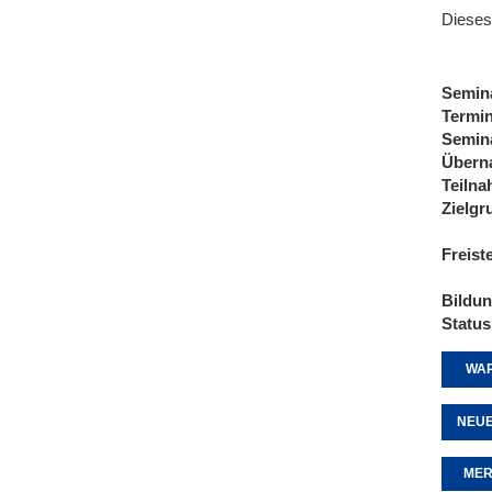
Dieses
Semin
Termi
Semin
Übern
Teiln
Zielgr
Freist
Bildu
Status
WAR
NEUE
MER