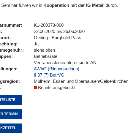
 Seminar führen wir
in
Kooperation mit der IG Metall
durch.
arnummer
K1-200373-060
n
22.06.2020 bis 26.06.2020
arort
Oeding - Burghotel Pass
achtung
Ja
ahmegebühr
siehe oben
uppen
Betriebsräte
Vertrauensleute/Interessierte AN
ellungen
AWbG (Bildungsurlaub)
§ 37 (7) BetrVG
ngsregion
Mülheim, Essen und Oberhausen/Gelsenkirchen
Bereits ausgebucht
TELISTE
R TERMIN
KZETTEL