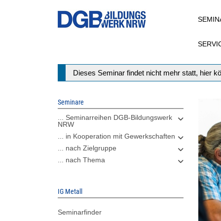
Direkt
SEMIN
zum
Inhalt
SERVI
Statusmeldung
Dieses Seminar findet nicht mehr statt, hier 
Seminare
... Seminarreihen DGB-Bildungswerk
NRW
... in Kooperation mit Gewerkschaften
... nach Zielgruppe
... nach Thema
IG Metall
Seminarfinder