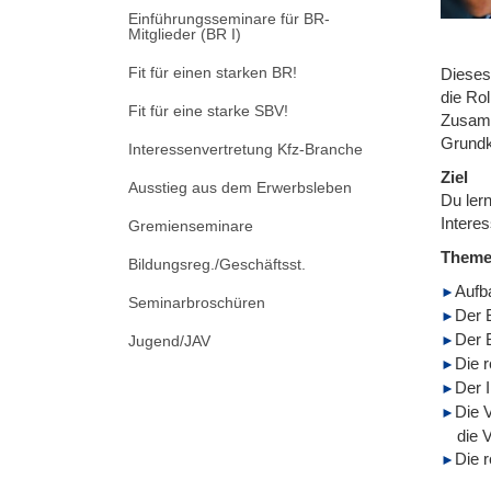
Einführungsseminare für BR-
Mitglieder (BR I)
Fit für einen starken BR!
Dieses
die Rol
Fit für eine starke SBV!
Zusamm
Grundk
Interessenvertretung Kfz-Branche
Ziel
Ausstieg aus dem Erwerbsleben
Du lern
Intere
Gremienseminare
Them
Bildungsreg./Geschäftsst.
Aufb
Seminarbroschüren
Der 
Der B
Jugend/JAV
Die r
Der 
Die 
die 
Die r