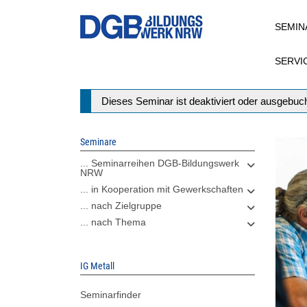
Direkt
SEMIN
zum
Inhalt
SERVI
Statusmeldung
Dieses Seminar ist deaktiviert oder ausgebuch
Seminare
... Seminarreihen DGB-Bildungswerk
NRW
... in Kooperation mit Gewerkschaften
... nach Zielgruppe
... nach Thema
IG Metall
Seminarfinder