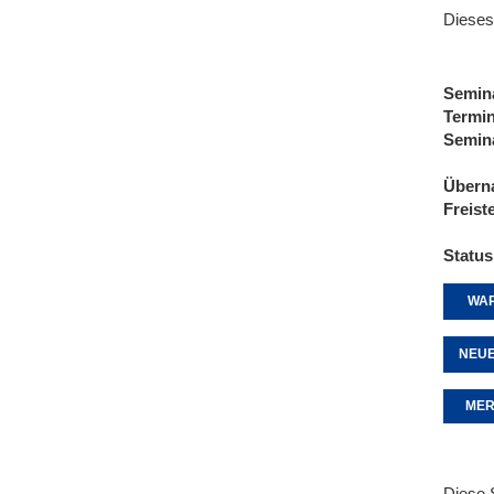
Dieses
Semin
Termi
Semin
Übern
Freist
Status
WAR
NEUE
MER
Diese 