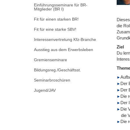
Einführungsseminare für BR-
Mitglieder (BR I)
Fit für einen starken BR!
Dieses
die Rol
Fit für eine starke SBV!
Zusamm
Grundk
Interessenvertretung Kfz-Branche
Ziel
Ausstieg aus dem Erwerbsleben
Du lern
Intere
Gremienseminare
Them
Bildungsreg./Geschäftsst.
Aufb
Seminarbroschüren
Der 
Der B
Jugend/JAV
Die r
Der 
Die 
die 
Die r