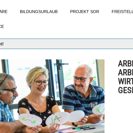
ARE
BILDUNGSURLAUB
PROJEKT SOR
FREISTE
CE
t!
ARB
ARB
WIR
GESE