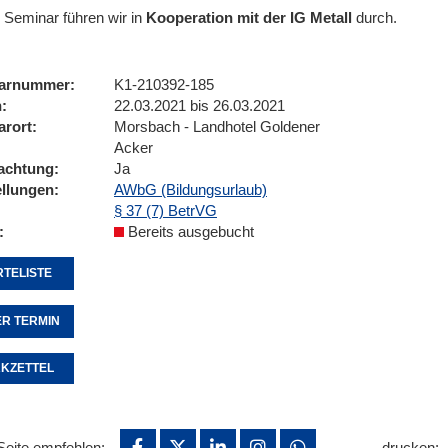
 Seminar führen wir
in
Kooperation mit der IG Metall
durch.
arnummer
K1-210392-185
n
22.03.2021 bis 26.03.2021
arort
Morsbach - Landhotel Goldener
Acker
achtung
Ja
ellungen
AWbG (Bildungsurlaub)
§ 37 (7) BetrVG
Bereits ausgebucht
TELISTE
R TERMIN
KZETTEL
Seite empfehlen:
drucken: