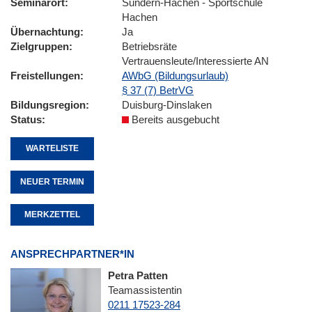
Seminarort
Sundern-Hachen - Sportschule
Hachen
Übernachtung
Ja
Zielgruppen
Betriebsräte
Vertrauensleute/Interessierte AN
Freistellungen
AWbG (Bildungsurlaub)
§ 37 (7) BetrVG
Bildungsregion
Duisburg-Dinslaken
Status
Bereits ausgebucht
WARTELISTE
NEUER TERMIN
MERKZETTEL
ANSPRECHPARTNER*IN
Petra Patten
Teamassistentin
0211 17523-284