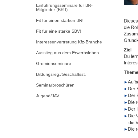
Einführungsseminare für BR-
Mitglieder (BR I)
Fit für einen starken BR!
Dieses
die Rol
Fit für eine starke SBV!
Zusamm
Grundk
Interessenvertretung Kfz-Branche
Ziel
Ausstieg aus dem Erwerbsleben
Du lern
Intere
Gremienseminare
Them
Bildungsreg./Geschäftsst.
Aufb
Seminarbroschüren
Der 
Der B
Jugend/JAV
Die r
Der 
Die 
die 
Die r