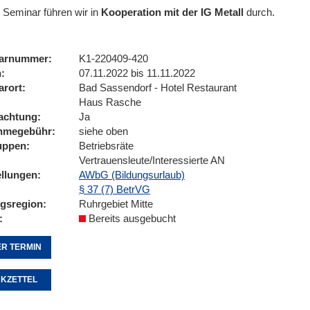
 Seminar führen wir
in
Kooperation mit der IG Metall
durch.
arnummer
K1-220409-420
n
07.11.2022 bis 11.11.2022
arort
Bad Sassendorf - Hotel Restaurant
Haus Rasche
achtung
Ja
ahmegebühr
siehe oben
uppen
Betriebsräte
Vertrauensleute/Interessierte AN
ellungen
AWbG (Bildungsurlaub)
§ 37 (7) BetrVG
ngsregion
Ruhrgebiet Mitte
Bereits ausgebucht
R TERMIN
KZETTEL