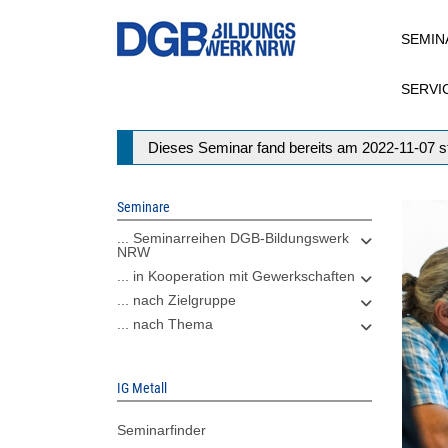
Direkt
SEMIN
zum
Inhalt
SERVI
Statusmeldung
Dieses Seminar fand bereits am 2022-11-07 st
Seminare
... Seminarreihen DGB-Bildungswerk
NRW
... in Kooperation mit Gewerkschaften
... nach Zielgruppe
... nach Thema
IG Metall
Seminarfinder