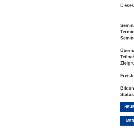
Dieses
Semin
Termi
Semin
Übern
Teiln
Zielgr
Freist
Bildu
Status
NEUE
MER