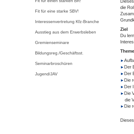
Fit für einen starken BR!
Dieses
die Rol
Fit für eine starke SBV!
Zusamm
Grundk
Interessenvertretung Kfz-Branche
Ziel
Ausstieg aus dem Erwerbsleben
Du lern
Intere
Gremienseminare
Them
Bildungsreg./Geschäftsst.
Aufb
Seminarbroschüren
Der 
Der B
Jugend/JAV
Die r
Der 
Die 
die 
Die r
Dieses