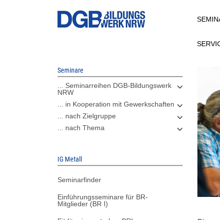
Direkt
SEMIN
zum
Inhalt
SERVI
Seminare
... Seminarreihen DGB-Bildungswerk
NRW
... in Kooperation mit Gewerkschaften
... nach Zielgruppe
... nach Thema
IG Metall
Seminarfinder
Einführungsseminare für BR-
Mitglieder (BR I)