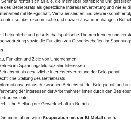
 Seminar richtet sich an alle, die mehr über betriebliche und gesell
le des Betriebsrats als gesetzliche Interessenvertretung und wie er d
enarbeit mit Belegschaft, Vertrauensleuten und Gewerkschaft erfolg
enntnisse über ökonomische und soziale Zusammenhänge in Betrieb,
st betriebliche und gesellschaftspolitische Themen kennen und verste
ssenvertretung sowie die Funktion von Gewerkschaften im Spannungsf
en
au, Funktion und Ziele von Unternehmen
Betrieb im Spannungsfeld sozialer Interessen
etriebsrat als gesetzliche Interessenvertretung der Belegschaft
echtliche Stellung des Betriebsrats
Informationsaustausch zwischen Betriebsrat, der Belegschaft und and
Vertretung der Interessen der Arbeitnehmer*innen durch den Betriebs
Vertrauensleute
echtliche Stellung der Gewerkschaft im Betrieb
 Seminar führen wir
in
Kooperation mit der IG Metall
durch.