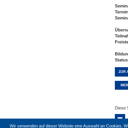
Semin
Termi
Semin
Übern
Teiln
Freist
Bildu
Status
ZUR 
MER
Diese 
Wir verwenden auf dieser Website eine Auswahl an Cookies