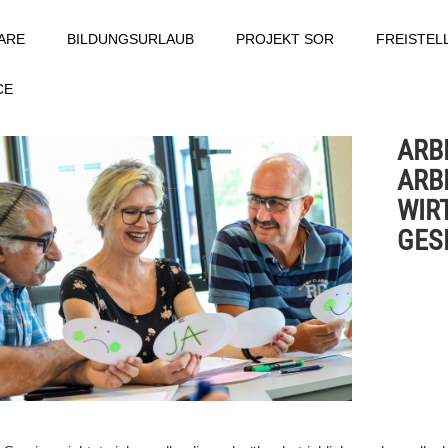
ARE
BILDUNGSURLAUB
PROJEKT SOR
FREISTE
CE
ARB
ARB
WIR
GESE