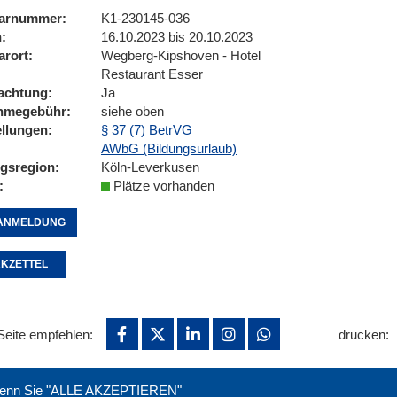
arnummer
K1-230145-036
n
16.10.2023 bis 20.10.2023
arort
Wegberg-Kipshoven - Hotel
Restaurant Esser
achtung
Ja
ahmegebühr
siehe oben
ellungen
§ 37 (7) BetrVG
AWbG (Bildungsurlaub)
ngsregion
Köln-Leverkusen
Plätze vorhanden
ANMELDUNG
KZETTEL
Seite empfehlen:
drucken:
. Wenn Sie "ALLE AKZEPTIEREN"