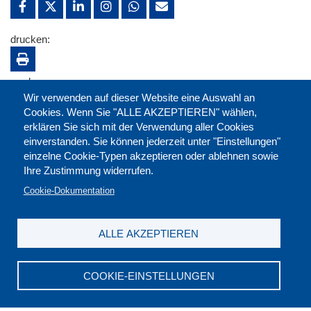
drucken:
merken:
Wir verwenden auf dieser Website eine Auswahl an
Cookies. Wenn Sie "ALLE AKZEPTIEREN" wählen,
erklären Sie sich mit der Verwendung aller Cookies
einverstanden. Sie können jederzeit unter "Einstellungen"
einzelne Cookie-Typen akzeptieren oder ablehnen sowie
Ihre Zustimmung widerrufen.
Cookie-Dokumentation
ALLE AKZEPTIEREN
Kontakt
|
Downloads
|
Newsletter
|
Jobs
|
FAQ
Impressum
|
Datenschutz
|
AGB
|
Widerruf
COOKIE-EINSTELLUNGEN
DGB-Bildungswerk NRW e.V. © 2026
T. 0211 17523-0
|
E-Mail