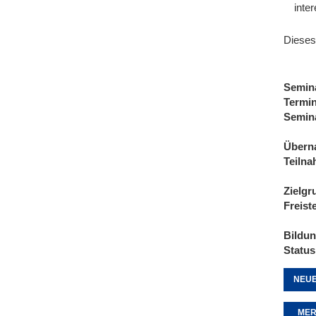
inte
Dieses
Semin
Termi
Semin
Übern
Teiln
Zielgr
Freist
Bildu
Status
NEUE
MER