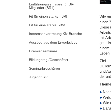
Einführungsseminare für BR-
Mitglieder (BR I)
Fit für einen starken BR!
Wie mu
einen 
Fit für eine starke SBV!
Diese 
Arbeit
Interessenvertretung Kfz-Branche
mit Ar
Ausstieg aus dem Erwerbsleben
gesell
einem 
Gremienseminare
Leben.
Bildungsreg./Geschäftsst.
Ziel
Du ler
Seminarbroschüren
und Au
der unt
Jugend/JAV
Them
Nach
Welc
Wie 
Darü