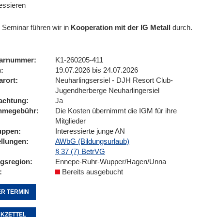
ressieren
 Seminar führen wir
in
Kooperation mit der IG Metall
durch.
arnummer
K1-260205-411
n
19.07.2026 bis 24.07.2026
arort
Neuharlingsersiel - DJH Resort Club-
Jugendherberge Neuharlingersiel
achtung
Ja
ahmegebühr
Die Kosten übernimmt die IGM für ihre
Mitglieder
uppen
Interessierte junge AN
ellungen
AWbG (Bildungsurlaub)
§ 37 (7) BetrVG
ngsregion
Ennepe-Ruhr-Wupper/Hagen/Unna
Bereits ausgebucht
R TERMIN
KZETTEL