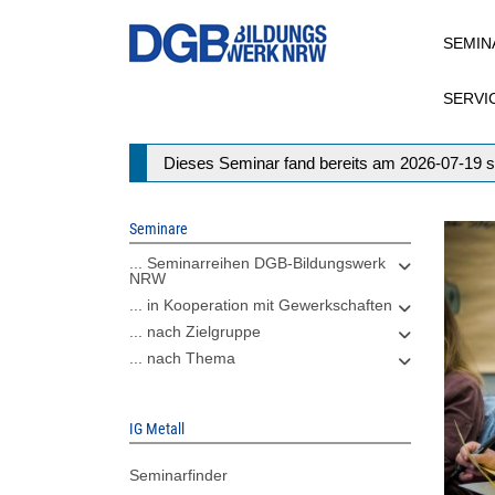
Direkt
SEMIN
zum
Inhalt
SERVI
Statusmeldung
Dieses Seminar fand bereits am 2026-07-19 s
Seminare
... Seminarreihen DGB-Bildungswerk
NRW
... in Kooperation mit Gewerkschaften
... nach Zielgruppe
... nach Thema
IG Metall
Seminarfinder