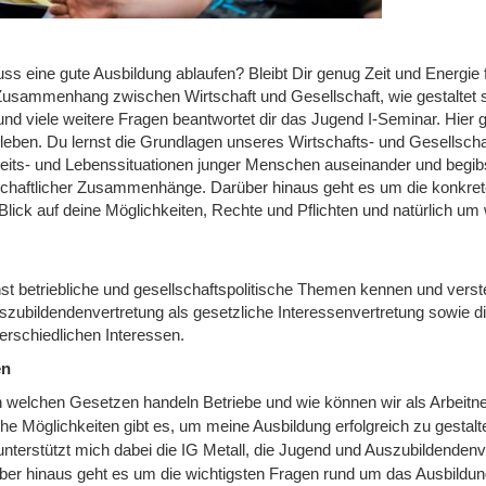
ss eine gute Ausbildung ablaufen? Bleibt Dir genug Zeit und Energie 
Zusammenhang zwischen Wirtschaft und Gesellschaft, wie gestaltet si
und viele weitere Fragen beantwortet dir das Jugend I-Seminar. Hier
sleben. Du lernst die Grundlagen unseres Wirtschafts- und Gesellscha
beits- und Lebenssituationen junger Menschen auseinander und begibst
schaftlicher Zusammenhänge. Darüber hinaus geht es um die konkrete
Blick auf deine Möglichkeiten, Rechte und Pflichten und natürlich u
nst betriebliche und gesellschaftspolitische Themen kennen und verst
szubildendenvertretung als gesetzliche Interessenvertretung sowie 
erschiedlichen Interessen.
en
 welchen Gesetzen handeln Betriebe und wie können wir als Arbeitn
he Möglichkeiten gibt es, um meine Ausbildung erfolgreich zu gestalt
unterstützt mich dabei die IG Metall, die Jugend und Auszubildendenv
ber hinaus geht es um die wichtigsten Fragen rund um das Ausbildung