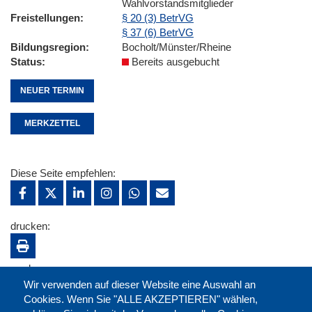
Wahlvorstandsmitglieder
Freistellungen
§ 20 (3) BetrVG
§ 37 (6) BetrVG
Bildungsregion
Bocholt/Münster/Rheine
Status
Bereits ausgebucht
NEUER TERMIN
MERKZETTEL
Diese Seite empfehlen:
drucken:
merken:
Wir verwenden auf dieser Website eine Auswahl an
Cookies. Wenn Sie "ALLE AKZEPTIEREN" wählen,