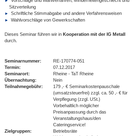
Vorschläge und Wahlverfahren, Minderheitengeschlecht und
Sitzverteilung
Schriftliche Stimmabgabe und andere Verfahrensweisen
Wahlvorschläge von Gewerkschaften
Dieses Seminar führen wir
in
Kooperation mit der IG Metall
durch.
Seminarnummer
RE-170774-051
Termin
07.12.2017
Seminarort
Rheine - TaT Rheine
Übernachtung
Nein
Teilnahmegebühr
179 ,- € Seminarkostenpauschale
(umsatzsteuerfrei) zzgl. ca. 50 ,- € für
Verpflegung (zzgl. USt.)
Vorbehaltlich möglicher
Preisanpassung durch das
Veranstaltungshaus/den
Cateringservice!
Zielgruppen
Betriebsräte