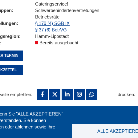
Cateringservice!
uppen
Schwerbehindertenvertretungen
Betriebsräte
ellungen
§ 179 (4) SGB IX
§ 37 (6) BetrVG
ngsregion
Hamm-Lippstadt
Bereits ausgebucht
R TERMIN
KZETTEL
Seite empfehlen:
drucken:
. Wenn Sie "ALLE AKZEPTIEREN"
nverstanden. Sie können
ren oder ablehnen sowie Ihre
ALLE AKZEPTIER