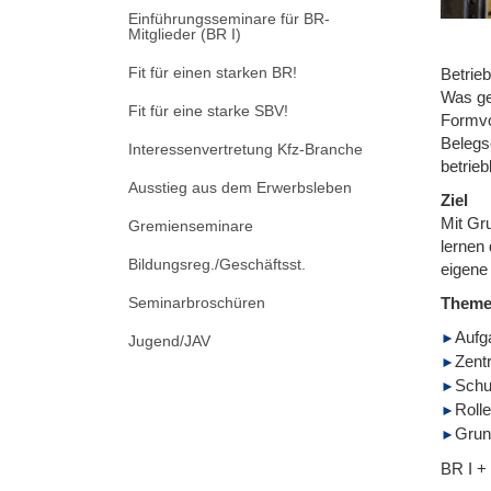
Einführungsseminare für BR-
Mitglieder (BR I)
Fit für einen starken BR!
Betrieb
Was ge
Fit für eine starke SBV!
Formvo
Belegs
Interessenvertretung Kfz-Branche
betrieb
Ausstieg aus dem Erwerbsleben
Ziel
Mit Gr
Gremienseminare
lernen 
Bildungsreg./Geschäftsst.
eigene
Seminarbroschüren
Them
Aufg
Jugend/JAV
Zent
Schu
Roll
Grund
BR I +