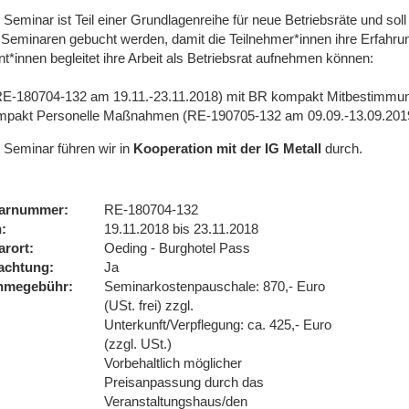
 Seminar ist Teil einer Grundlagenreihe für neue Betriebsräte und so
 Seminaren gebucht werden, damit die Teilnehmer*innen ihre Erfahr
t*innen begleitet ihre Arbeit als Betriebsrat aufnehmen können:
RE-180704-132 am 19.11.-23.11.2018) mit BR kompakt Mitbestimmun
pakt Personelle Maßnahmen (RE-190705-132 am 09.09.-13.09.201
 Seminar führen wir
in
Kooperation mit der IG Metall
durch.
arnummer
RE-180704-132
n
19.11.2018 bis 23.11.2018
arort
Oeding - Burghotel Pass
achtung
Ja
ahmegebühr
Seminarkostenpauschale: 870,- Euro
(USt. frei) zzgl.
Unterkunft/Verpflegung: ca. 425,- Euro
(zzgl. USt.)
Vorbehaltlich möglicher
Preisanpassung durch das
Veranstaltungshaus/den