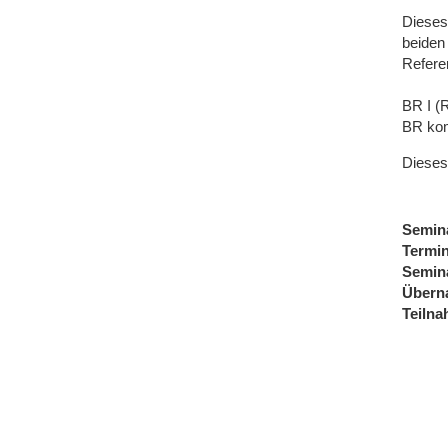
Dieses
beiden
Referen
BR I (
BR kom
Dieses
Semin
Termi
Semin
Übern
Teiln