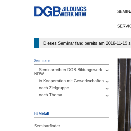
Direkt
SEMIN
zum
Inhalt
SERVI
Statusmeldung
Dieses Seminar fand bereits am 2018-11-19 st
Seminare
... Seminarreihen DGB-Bildungswerk
NRW
... in Kooperation mit Gewerkschaften
... nach Zielgruppe
... nach Thema
IG Metall
Seminarfinder