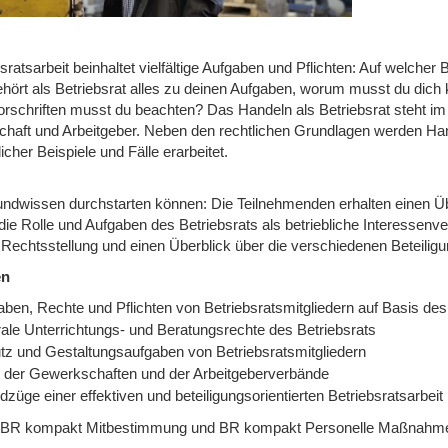
sratsarbeit beinhaltet vielfältige Aufgaben und Pflichten: Auf welche
hört als Betriebsrat alles zu deinen Aufgaben, worum musst du dic
rschriften musst du beachten? Das Handeln als Betriebsrat steht i
chaft und Arbeitgeber. Neben den rechtlichen Grundlagen werden Ha
licher Beispiele und Fälle erarbeitet.
undwissen durchstarten können: Die Teilnehmenden erhalten einen Ü
die Rolle und Aufgaben des Betriebsrats als betriebliche Interessenv
 Rechtsstellung und einen Überblick über die verschiedenen Beteilig
en
aben, Rechte und Pflichten von Betriebsratsmitgliedern auf Basis d
rale Unterrichtungs- und Beratungsrechte des Betriebsrats
tz und Gestaltungsaufgaben von Betriebsratsmitgliedern
e der Gewerkschaften und der Arbeitgeberverbände
züge einer effektiven und beteiligungsorientierten Betriebsratsarbeit
 BR kompakt Mitbestimmung und BR kompakt Personelle Maßnahm