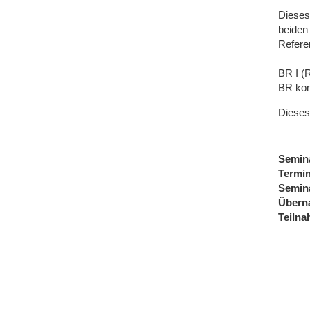
Dieses
beiden
Referen
BR I (
BR kom
Dieses
Semin
Termi
Semin
Übern
Teiln