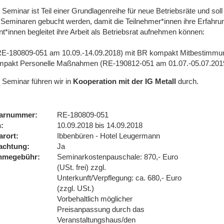
 Seminar ist Teil einer Grundlagenreihe für neue Betriebsräte und so
 Seminaren gebucht werden, damit die Teilnehmer*innen ihre Erfahr
t*innen begleitet ihre Arbeit als Betriebsrat aufnehmen können:
RE-180809-051 am 10.09.-14.09.2018) mit BR kompakt Mitbestimmu
pakt Personelle Maßnahmen (RE-190812-051 am 01.07.-05.07.2019
 Seminar führen wir
in
Kooperation mit der IG Metall
durch.
arnummer
RE-180809-051
n
10.09.2018 bis 14.09.2018
arort
Ibbenbüren - Hotel Leugermann
achtung
Ja
ahmegebühr
Seminarkostenpauschale: 870,- Euro
(USt. frei) zzgl.
Unterkunft/Verpflegung: ca. 680,- Euro
(zzgl. USt.)
Vorbehaltlich möglicher
Preisanpassung durch das
Veranstaltungshaus/den