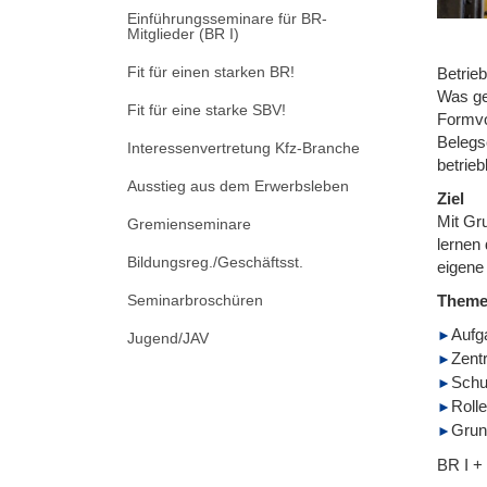
Einführungsseminare für BR-
Mitglieder (BR I)
Fit für einen starken BR!
Betrieb
Was ge
Fit für eine starke SBV!
Formvo
Belegs
Interessenvertretung Kfz-Branche
betrieb
Ausstieg aus dem Erwerbsleben
Ziel
Mit Gr
Gremienseminare
lernen 
Bildungsreg./Geschäftsst.
eigene
Seminarbroschüren
Them
Aufg
Jugend/JAV
Zent
Schu
Roll
Grund
BR I +