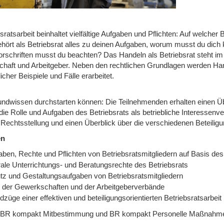
sratsarbeit beinhaltet vielfältige Aufgaben und Pflichten: Auf welche
hört als Betriebsrat alles zu deinen Aufgaben, worum musst du dic
rschriften musst du beachten? Das Handeln als Betriebsrat steht i
chaft und Arbeitgeber. Neben den rechtlichen Grundlagen werden Ha
licher Beispiele und Fälle erarbeitet.
undwissen durchstarten können: Die Teilnehmenden erhalten einen Ü
die Rolle und Aufgaben des Betriebsrats als betriebliche Interessenv
 Rechtsstellung und einen Überblick über die verschiedenen Beteilig
en
aben, Rechte und Pflichten von Betriebsratsmitgliedern auf Basis d
rale Unterrichtungs- und Beratungsrechte des Betriebsrats
tz und Gestaltungsaufgaben von Betriebsratsmitgliedern
e der Gewerkschaften und der Arbeitgeberverbände
züge einer effektiven und beteiligungsorientierten Betriebsratsarbeit
 BR kompakt Mitbestimmung und BR kompakt Personelle Maßnahm