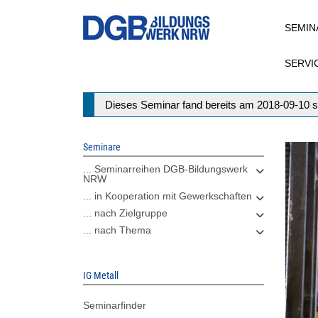
Direkt
SEMIN
zum
Inhalt
SERVI
Statusmeldung
Dieses Seminar fand bereits am 2018-09-10 s
Seminare
... Seminarreihen DGB-Bildungswerk
NRW
... in Kooperation mit Gewerkschaften
... nach Zielgruppe
... nach Thema
IG Metall
Seminarfinder