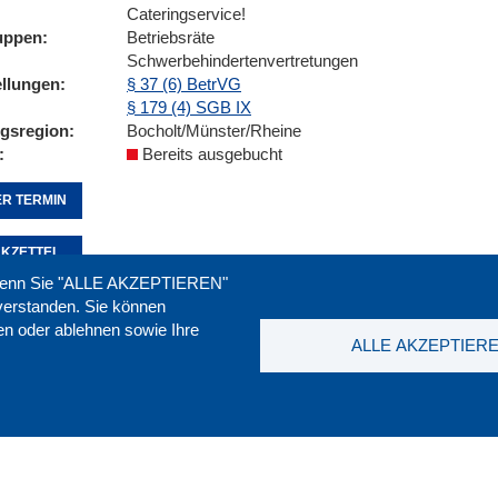
Cateringservice!
uppen
Betriebsräte
Schwerbehindertenvertretungen
ellungen
§ 37 (6) BetrVG
§ 179 (4) SGB IX
ngsregion
Bocholt/Münster/Rheine
Bereits ausgebucht
R TERMIN
KZETTEL
. Wenn Sie "ALLE AKZEPTIEREN"
nverstanden. Sie können
ren oder ablehnen sowie Ihre
Seite empfehlen:
drucken:
ALLE AKZEPTIER