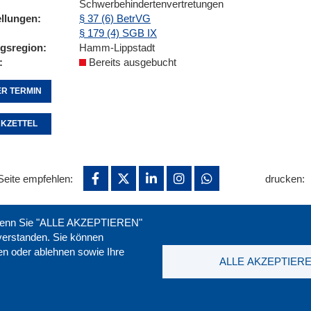
Schwerbehindertenvertretungen
ellungen
§ 37 (6) BetrVG
§ 179 (4) SGB IX
ngsregion
Hamm-Lippstadt
Bereits ausgebucht
R TERMIN
KZETTEL
Seite empfehlen:
drucken:
. Wenn Sie "ALLE AKZEPTIEREN"
nverstanden. Sie können
ren oder ablehnen sowie Ihre
ALLE AKZEPTIER
t
|
Downloads
|
Newsletter
|
Jobs
|
FAQ
DGB-Bild
ssum
|
Datenschutz
|
AGB
|
Widerruf
T. 0211 1