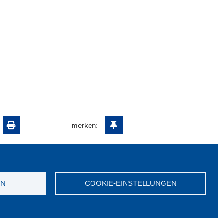
merken:
EN
COOKIE-EINSTELLUNGEN
ungswerk NRW e.V. © 2026
7523-0
|
E-Mail