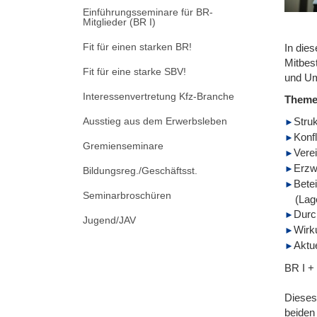
Einführungsseminare für BR-
Mitglieder (BR I)
Fit für einen starken BR!
In die
Mitbes
Fit für eine starke SBV!
und Ums
Interessenvertretung Kfz-Branche
Them
Ausstieg aus dem Erwerbsleben
Struk
Konf
Gremienseminare
Vere
Erzw
Bildungsreg./Geschäftsst.
Bete
Seminarbroschüren
(Lag
Durc
Jugend/JAV
Wirk
Aktu
BR I +
Dieses
beiden