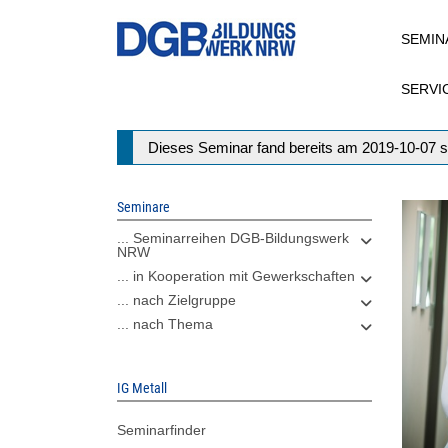
Direkt
SEMIN
zum
Inhalt
SERVI
Statusmeldung
Dieses Seminar fand bereits am 2019-10-07 s
Seminare
... Seminarreihen DGB-Bildungswerk
NRW
... in Kooperation mit Gewerkschaften
... nach Zielgruppe
... nach Thema
IG Metall
Seminarfinder