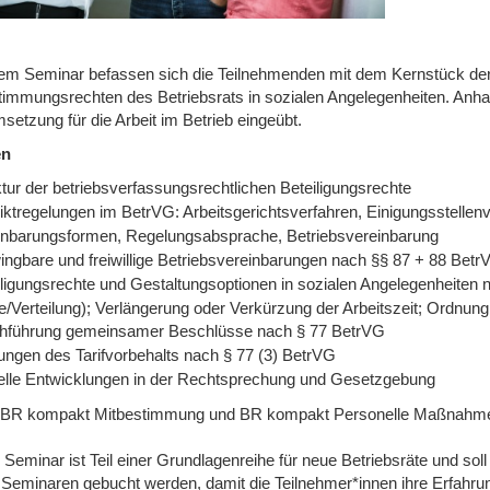
sem Seminar befassen sich die Teilnehmenden mit dem Kernstück der
timmungsrechten des Betriebsrats in sozialen Angelegenheiten. Anha
etzung für die Arbeit im Betrieb eingeübt.
en
tur der betriebsverfassungsrechtlichen Beteiligungsrechte
liktregelungen im BetrVG: Arbeitsgerichtsverfahren, Einigungsstellen
inbarungsformen, Regelungsabsprache, Betriebsvereinbarung
ingbare und freiwillige Betriebsvereinbarungen nach §§ 87 + 88 Betr
iligungsrechte und Gestaltungsoptionen in sozialen Angelegenheiten
e/Verteilung); Verlängerung oder Verkürzung der Arbeitszeit; Ordnun
hführung gemeinsamer Beschlüsse nach § 77 BetrVG
ungen des Tarifvorbehalts nach § 77 (3) BetrVG
elle Entwicklungen in der Rechtsprechung und Gesetzgebung
 BR kompakt Mitbestimmung und BR kompakt Personelle Maßnahm
 Seminar ist Teil einer Grundlagenreihe für neue Betriebsräte und so
 Seminaren gebucht werden, damit die Teilnehmer*innen ihre Erfahr