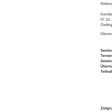
Referen
Kombir
07.10.
Oedin
Dieses
Semin
Termi
Semin
Übern
Teiln
Zielgr