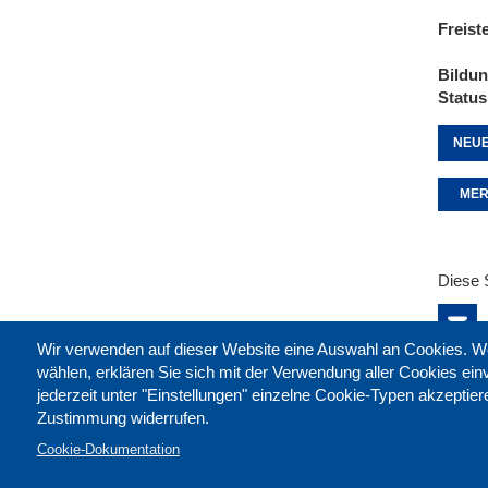
Freist
Bildu
Status
NEUE
MER
Diese 
Wir verwenden auf dieser Website eine Auswahl an Cookies
wählen, erklären Sie sich mit der Verwendung aller Cookies ei
jederzeit unter "Einstellungen" einzelne Cookie-Typen akzeptie
Zustimmung widerrufen.
Cookie-Dokumentation
Kontak
Impre