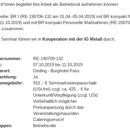
t*innen begleitet ihre Arbeit als Betriebsrat aufnehmen können:
eihe: BR I (RE-190706-132 am 01.04.-05.04.2019) mit BR kompakt
-11.10.2019) und mit BR kompakt Personelle Maßnahmen (RE-200702
g zusammen.
 Seminar führen wir
in
Kooperation mit der IG Metall
durch.
arnummer
RE-190709-132
n
07.10.2019 bis 11.10.2019
arort
Oeding - Burghotel Pass
achtung
Ja
ahmegebühr
910 ,- € Seminarkostenpauschale
(USt-frei) zzgl. ca. 425 ,- € für
Unterkunft/Verpflegung (zzgl. USt)
Vorbehaltlich möglicher
Preisanpassung durch das
Veranstaltungshaus/den
Cateringservice!
uppen
Betriebsräte