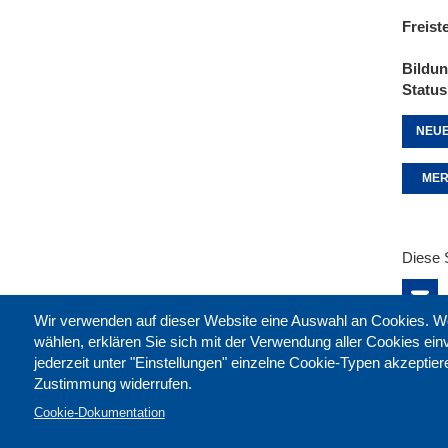
Freist
Bildu
Status
NEUE
MER
Diese 
Wir verwenden auf dieser Website eine Auswahl an Cookies
wählen, erklären Sie sich mit der Verwendung aller Cookies ei
jederzeit unter "Einstellungen" einzelne Cookie-Typen akzeptie
Zustimmung widerrufen.
Cookie-Dokumentation
Kontak
Impre