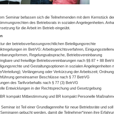
sem Seminar befassen sich die Teilnehmenden mit dem Kernstück der
timmungsrechten des Betriebsrats in sozialen Angelegenheiten. Anha
etzung für die Arbeit im Betrieb eingeübt.
en
tur der betriebsverfassungsrechtlichen Beteiligungsrechte
liktregelungen im BetrVG: Arbeitsgerichtsverfahren, Einigungsstellen
inbarungsformen, Regelungsabsprache, Betriebsvereinbarung
ingbare und freiwillige Betriebsvereinbarungen nach §§ 87 + 88 Betr
iligungsrechte und Gestaltungsoptionen in sozialen Angelegenheiten
e/Verteilung); Verlängerung oder Verkürzung der Arbeitszeit; Ordnun
hführung gemeinsamer Beschlüsse nach § 77 BetrVG
ungen des Tarifvorbehalts nach § 77 (3) BetrVG
elle Entwicklungen in der Rechtsprechung und Gesetzgebung
 BR kompakt Mitbestimmung und BR kompakt Personelle Maßnahm
 Seminar ist Teil einer Grundlagenreihe für neue Betriebsräte und so
 Seminaren gebucht werden, damit die Teilnehmer*innen ihre Erfahr