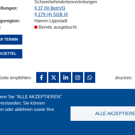
Schwerbehindertenvertretungen
ellungen
§ 37 (6) BetrVG
§ 179 (4) SGB IX
ngsregion
Hamm-Lippstadt
Bereits ausgebucht
R TERMIN
KZETTEL
Seite empfehlen:
drucken:
. Wenn Sie "ALLE AKZEPTIEREN"
nverstanden. Sie können
ren oder ablehnen sowie Ihre
ALLE AKZEPTIER
t
|
Downloads
|
Newsletter
|
Jobs
|
FAQ
DGB-Bild
ssum
|
Datenschutz
|
AGB
|
Widerruf
T. 0211 1