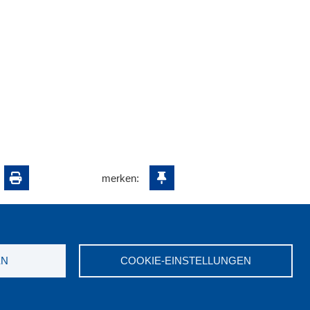
merken:
EN
COOKIE-EINSTELLUNGEN
ungswerk NRW e.V. © 2026
7523-0
|
E-Mail