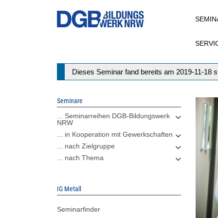
Direkt
SEMIN
zum
Inhalt
SERVI
Statusmeldung
Dieses Seminar fand bereits am 2019-11-18 st
Seminare
... Seminarreihen DGB-Bildungswerk
NRW
... in Kooperation mit Gewerkschaften
... nach Zielgruppe
... nach Thema
IG Metall
Seminarfinder