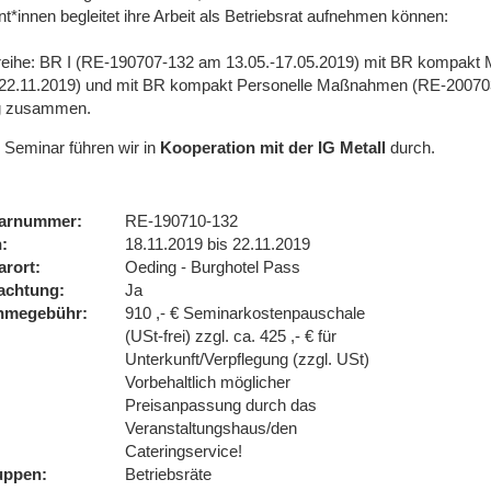
t*innen begleitet ihre Arbeit als Betriebsrat aufnehmen können:
eihe: BR I (RE-190707-132 am 13.05.-17.05.2019) mit BR kompakt
-22.11.2019) und mit BR kompakt Personelle Maßnahmen (RE-200703
g zusammen.
 Seminar führen wir
in
Kooperation mit der IG Metall
durch.
arnummer
RE-190710-132
n
18.11.2019 bis 22.11.2019
arort
Oeding - Burghotel Pass
achtung
Ja
ahmegebühr
910 ,- € Seminarkostenpauschale
(USt-frei) zzgl. ca. 425 ,- € für
Unterkunft/Verpflegung (zzgl. USt)
Vorbehaltlich möglicher
Preisanpassung durch das
Veranstaltungshaus/den
Cateringservice!
uppen
Betriebsräte