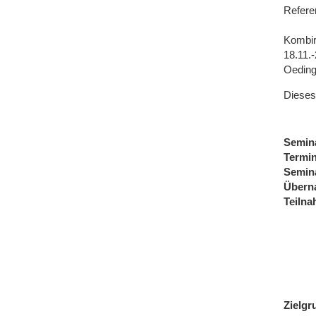
Referen
Kombir
18.11.
Oedin
Dieses
Semin
Termi
Semin
Übern
Teiln
Zielgr