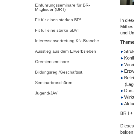
Einführungsseminare für BR-
Mitglieder (BR I)
Fit für einen starken BR!
In die
Mitbes
Fit für eine starke SBV!
und Ums
Interessenvertretung Kfz-Branche
Them
Ausstieg aus dem Erwerbsleben
Struk
Konf
Gremienseminare
Vere
Erzw
Bildungsreg./Geschäftsst.
Bete
Seminarbroschüren
(Lag
Durc
Jugend/JAV
Wirk
Aktu
BR I +
Dieses
beiden