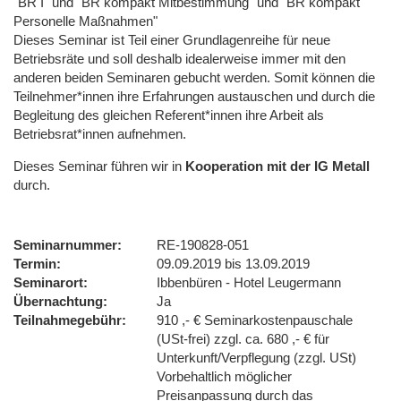
"BR I" und "BR kompakt Mitbestimmung" und "BR kompakt
Personelle Maßnahmen"
Dieses Seminar ist Teil einer Grundlagenreihe für neue
Betriebsräte und soll deshalb idealerweise immer mit den
anderen beiden Seminaren gebucht werden. Somit können die
Teilnehmer*innen ihre Erfahrungen austauschen und durch die
Begleitung des gleichen Referent*innen ihre Arbeit als
Betriebsrat*innen aufnehmen.
Dieses Seminar führen wir
in
Kooperation mit der IG Metall
durch.
Seminarnummer
RE-190828-051
Termin
09.09.2019 bis 13.09.2019
Seminarort
Ibbenbüren - Hotel Leugermann
Übernachtung
Ja
Teilnahmegebühr
910 ,- € Seminarkostenpauschale
(USt-frei) zzgl. ca. 680 ,- € für
Unterkunft/Verpflegung (zzgl. USt)
Vorbehaltlich möglicher
Preisanpassung durch das