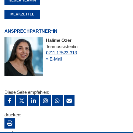
NEUER TERMIN
MERKZETTEL
ANSPRECHPARTNER*IN
Halime Özer
Teamassistentin
0211 17523-313
» E-Mail
Diese Seite empfehlen:
drucken:
merken: