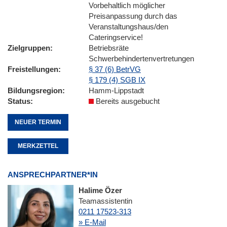
Vorbehaltlich möglicher
Preisanpassung durch das
Veranstaltungshaus/den
Cateringservice!
Zielgruppen
Betriebsräte
Schwerbehindertenvertretungen
Freistellungen
§ 37 (6) BetrVG
§ 179 (4) SGB IX
Bildungsregion
Hamm-Lippstadt
Status
Bereits ausgebucht
NEUER TERMIN
MERKZETTEL
ANSPRECHPARTNER*IN
Halime Özer
Teamassistentin
0211 17523-313
» E-Mail