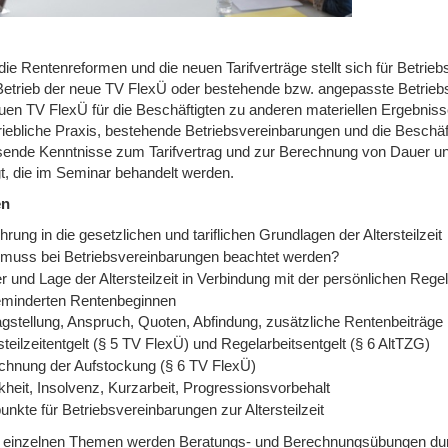
ie Rentenreformen und die neuen Tarifverträge stellt sich für Betriebs
Betrieb der neue TV FlexÜ oder bestehende bzw. angepasste Betrieb
uen TV FlexÜ für die Beschäftigten zu anderen materiellen Ergebnisse
triebliche Praxis, bestehende Betriebsvereinbarungen und die Beschä
ende Kenntnisse zum Tarifvertrag und zur Berechnung von Dauer und 
gt, die im Seminar behandelt werden.
en
hrung in die gesetzlichen und tariflichen Grundlagen der Altersteilzeit
muss bei Betriebsvereinbarungen beachtet werden?
 und Lage der Altersteilzeit in Verbindung mit der persönlichen Rege
minderten Rentenbeginnen
agstellung, Anspruch, Quoten, Abfindung, zusätzliche Rentenbeiträge
steilzeitentgelt (§ 5 TV FlexÜ) und Regelarbeitsentgelt (§ 6 AltTZG)
chnung der Aufstockung (§ 6 TV FlexÜ)
heit, Insolvenz, Kurzarbeit, Progressionsvorbehalt
nkte für Betriebsvereinbarungen zur Altersteilzeit
 einzelnen Themen werden Beratungs- und Berechnungsübungen durchge