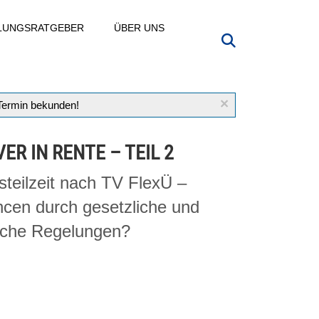
LLUNGSRATGEBER
ÜBER UNS
×
 Termin bekunden!
ER IN RENTE – TEIL 2
rsteilzeit nach TV FlexÜ –
cen durch gesetzliche und
fliche Regelungen?