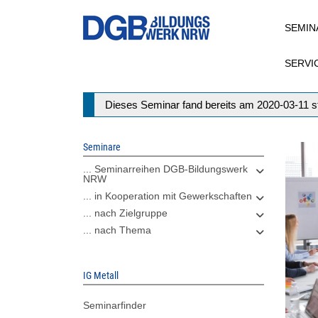
Direkt
SEMIN
zum
Inhalt
SERVI
Statusmeldung
Dieses Seminar fand bereits am 2020-03-11 st
Seminare
... Seminarreihen DGB-Bildungswerk
NRW
... in Kooperation mit Gewerkschaften
... nach Zielgruppe
... nach Thema
IG Metall
Seminarfinder