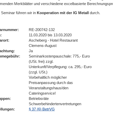
hmenden Merkblätter und verschiedene excelbasierte Berechnungsp
 Seminar führen wir
in
Kooperation mit der IG Metall
durch.
arnummer
RE-200742-132
n
11.03.2020 bis 13.03.2020
arort
Ascheberg - Hotel Restaurant
Clemens-August
achtung
Ja
ahmegebühr
Seminarkostenpauschale: 775,- Euro
(USt. frei) zzgl.
Unterkunft/Verpflegung: ca. 295,- Euro
(zzgl. USt.)
Vorbehaltlich möglicher
Preisanpassung durch das
Veranstaltungshaus/den
Cateringservice!
uppen
Betriebsräte
Schwerbehindertenvertretungen
ellungen
§ 37 (6) BetrVG