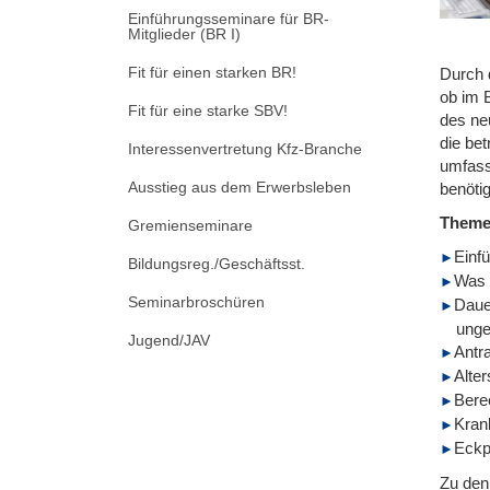
Einführungsseminare für BR-
Mitglieder (BR I)
Fit für einen starken BR!
Durch d
ob im 
Fit für eine starke SBV!
des ne
die be
Interessenvertretung Kfz-Branche
umfass
Ausstieg aus dem Erwerbsleben
benöti
Them
Gremienseminare
Einfü
Bildungsreg./Geschäftsst.
Was 
Seminarbroschüren
Dauer
unge
Jugend/JAV
Antr
Alter
Bere
Krank
Eckpu
Zu den