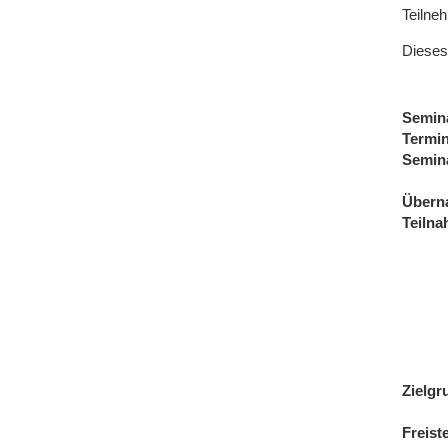
Teilne
Dieses
Semin
Termi
Semin
Übern
Teiln
Zielgr
Freist