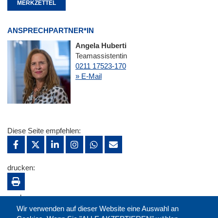
MERKZETTEL
ANSPRECHPARTNER*IN
Angela Huberti
Teamassistentin
0211 17523-170
» E-Mail
Diese Seite empfehlen:
drucken:
merken:
Wir verwenden auf dieser Website eine Auswahl an