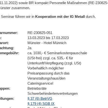
-11.11.2022) sowie BR kompakt Personelle Maßnahmen (RE-230825-0
Münster zusammen.
 Seminar führen wir
in
Kooperation mit der IG Metall
durch.
arnummer
RE-230825-051
n
13.03.2023 bis 17.03.2023
arort
Münster - Hotel Münnich
achtung
Ja
ahmegebühr
ca. 1030,- € Seminarkostenpauschale
(USt-frei) zzgl. ca. 535,- € für
Unterkunft/Verpflegung (zzgl. USt)
Vorbehaltlich möglicher
Preisanpassung durch das
Veranstaltungshaus/den
Cateringservice!
uppen
Betriebsräte
Schwerbehindertenvertretungen
ellungen
§ 37 (6) BetrVG
§ 179 (4) SGB IX