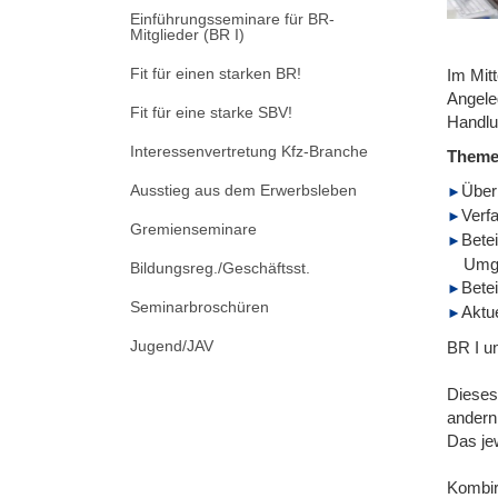
Einführungsseminare für BR-
Mitglieder (BR I)
Fit für einen starken BR!
Im Mitt
Angele
Fit für eine starke SBV!
Handlu
Interessenvertretung Kfz-Branche
Them
Ausstieg aus dem Erwerbsleben
Überb
Verf
Gremienseminare
Bete
Umgr
Bildungsreg./Geschäftsst.
Bete
Seminarbroschüren
Aktu
Jugend/JAV
BR I u
Dieses 
andern
Das je
Kombir