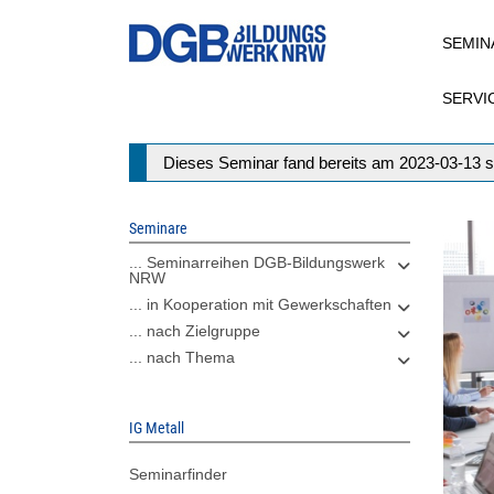
Direkt
SEMIN
zum
Inhalt
SERVI
Statusmeldung
Dieses Seminar fand bereits am 2023-03-13 s
Seminare
... Seminarreihen DGB-Bildungswerk
NRW
... in Kooperation mit Gewerkschaften
... nach Zielgruppe
... nach Thema
IG Metall
Seminarfinder