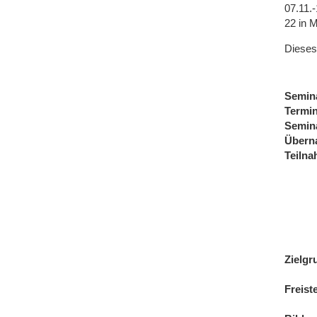
07.11.
22 in 
Dieses
Semin
Termi
Semin
Übern
Teiln
Zielgr
Freist