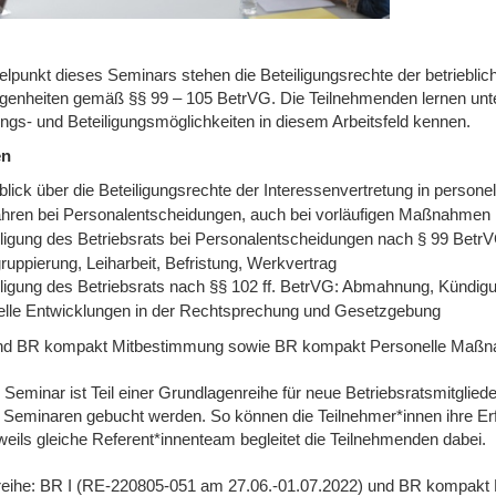
elpunkt dieses Seminars stehen die Beteiligungsrechte der betrieblic
genheiten gemäß §§ 99 – 105 BetrVG. Die Teilnehmenden lernen unte
ngs- und Beteiligungsmöglichkeiten in diesem Arbeitsfeld kennen.
en
lick über die Beteiligungsrechte der Interessenvertretung in persone
ahren bei Personalentscheidungen, auch bei vorläufigen Maßnahmen
iligung des Betriebsrats bei Personalentscheidungen nach § 99 BetrV
uppierung, Leiharbeit, Befristung, Werkvertrag
iligung des Betriebsrats nach §§ 102 ff. BetrVG: Abmahnung, Kündi
elle Entwicklungen in der Rechtsprechung und Gesetzgebung
nd BR kompakt Mitbestimmung sowie BR kompakt Personelle Maß
Seminar ist Teil einer Grundlagenreihe für neue Betriebsratsmitglied
 Seminaren gebucht werden. So können die Teilnehmer*innen ihre Er
weils gleiche Referent*innenteam begleitet die Teilnehmenden dabei.
eihe: BR I (RE-220805-051 am 27.06.-01.07.2022) und BR kompak