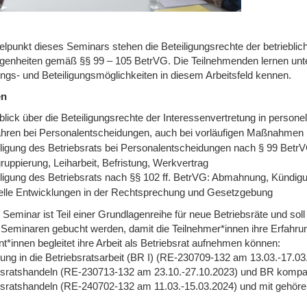
elpunkt dieses Seminars stehen die Beteiligungsrechte der betrieblic
genheiten gemäß §§ 99 – 105 BetrVG. Die Teilnehmenden lernen unte
ngs- und Beteiligungsmöglichkeiten in diesem Arbeitsfeld kennen.
en
lick über die Beteiligungsrechte der Interessenvertretung in persone
ahren bei Personalentscheidungen, auch bei vorläufigen Maßnahmen
iligung des Betriebsrats bei Personalentscheidungen nach § 99 BetrV
uppierung, Leiharbeit, Befristung, Werkvertrag
iligung des Betriebsrats nach §§ 102 ff. BetrVG: Abmahnung, Kündi
elle Entwicklungen in der Rechtsprechung und Gesetzgebung
 Seminar ist Teil einer Grundlagenreihe für neue Betriebsräte und so
 Seminaren gebucht werden, damit die Teilnehmer*innen ihre Erfahr
t*innen begleitet ihre Arbeit als Betriebsrat aufnehmen können:
rung in die Betriebsratsarbeit (BR I) (RE-230709-132 am 13.03.-17
bsratshandeln (RE-230713-132 am 23.10.-27.10.2023) und BR komp
bsratshandeln (RE-240702-132 am 11.03.-15.03.2024) und mit gehö