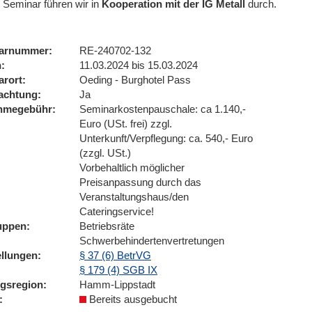
 Seminar führen wir
in
Kooperation mit der IG Metall
durch.
arnummer
RE-240702-132
n
11.03.2024 bis 15.03.2024
arort
Oeding - Burghotel Pass
achtung
Ja
ahmegebühr
Seminarkostenpauschale: ca 1.140,-
Euro (USt. frei) zzgl.
Unterkunft/Verpflegung: ca. 540,- Euro
(zzgl. USt.)
Vorbehaltlich möglicher
Preisanpassung durch das
Veranstaltungshaus/den
Cateringservice!
uppen
Betriebsräte
Schwerbehindertenvertretungen
ellungen
§ 37 (6) BetrVG
§ 179 (4) SGB IX
ngsregion
Hamm-Lippstadt
Bereits ausgebucht