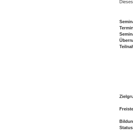
Dieses
Semin
Termi
Semin
Übern
Teiln
Zielgr
Freist
Bildu
Status