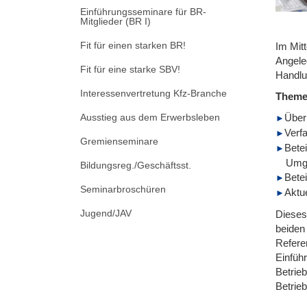
Einführungsseminare für BR-
Mitglieder (BR I)
Fit für einen starken BR!
Im Mitt
Angele
Fit für eine starke SBV!
Handlu
Interessenvertretung Kfz-Branche
Them
Ausstieg aus dem Erwerbsleben
Überb
Verf
Gremienseminare
Bete
Umgr
Bildungsreg./Geschäftsst.
Bete
Seminarbroschüren
Aktu
Jugend/JAV
Dieses
beiden
Referen
Einfüh
Betrie
Betrie