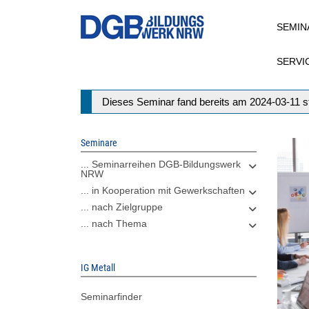
Direkt
SEMIN
zum
Inhalt
SERVI
Statusmeldung
Dieses Seminar fand bereits am 2024-03-11 st
Seminare
... Seminarreihen DGB-Bildungswerk
NRW
... in Kooperation mit Gewerkschaften
... nach Zielgruppe
... nach Thema
IG Metall
Seminarfinder