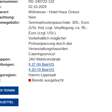
arnummer
RE-240722-132
n
02.10.2024
arort
Möhnesee - Hotel Haus Griese
achtung
Nein
ahmegebühr
Seminarkostenpauschale: 305,- Euro
(USt. frei) zzgl. Verpflegung: ca. 95,-
Euro (zzgl. USt.)
Vorbehaltlich möglicher
Preisanpassung durch das
Veranstaltungshaus/den
Cateringservice!
uppen
JAV-Wahlvorstände
ellungen
§ 37 (6) BetrVG
§ 20 (3) BetrVG
ngsregion
Hamm-Lippstadt
Bereits ausgebucht
R TERMIN
KZETTEL