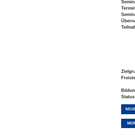
Semin
Termi
Semin
Übern
Teiln
Zielgr
Freist
Bildu
Status
NEUE
MER