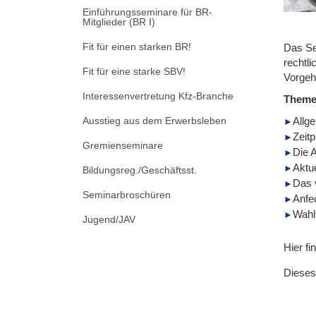
Einführungsseminare für BR-
Mitglieder (BR I)
Fit für einen starken BR!
Das Se
rechtl
Fit für eine starke SBV!
Vorgeh
Interessenvertretung Kfz-Branche
Them
Ausstieg aus dem Erwerbsleben
Allg
Zeitp
Gremienseminare
Die 
Aktu
Bildungsreg./Geschäftsst.
Das 
Seminarbroschüren
Anfe
Wahl
Jugend/JAV
Hier fi
Dieses