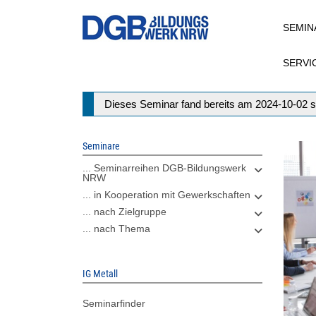
Direkt
SEMIN
zum
Inhalt
SERVI
Statusmeldung
Dieses Seminar fand bereits am 2024-10-02 s
Seminare
... Seminarreihen DGB-Bildungswerk
NRW
... in Kooperation mit Gewerkschaften
... nach Zielgruppe
... nach Thema
IG Metall
Seminarfinder