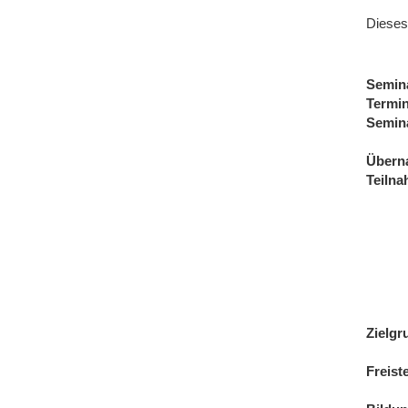
Dieses
Semin
Termi
Semin
Übern
Teiln
Zielgr
Freist