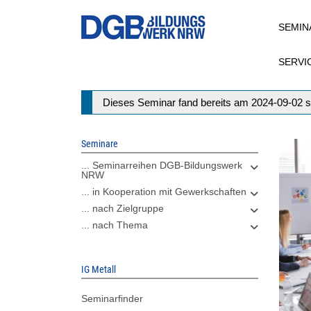
Direkt
SEMIN
zum
Inhalt
SERVI
Statusmeldung
Dieses Seminar fand bereits am 2024-09-02 s
Seminare
... Seminarreihen DGB-Bildungswerk
NRW
... in Kooperation mit Gewerkschaften
... nach Zielgruppe
... nach Thema
IG Metall
Seminarfinder