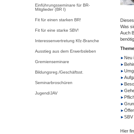
Einführungsseminare für BR-
Mitglieder (BR I)
Fit für einen starken BR!
Dieses 
Was si
Fit für eine starke SBV!
Auch B
benöti
Interessenvertretung Kfz-Branche
Them
Ausstieg aus dem Erwerbsleben
Neu 
Gremienseminare
Behi
Umga
Bildungsreg./Geschäftsst.
Aufg
Seminarbroschüren
Beso
Gehe
Jugend/JAV
Pflic
Grun
Öffen
SBV 
Hier fi