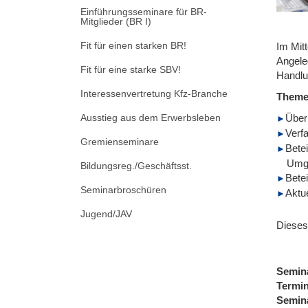
Einführungsseminare für BR-
Mitglieder (BR I)
Fit für einen starken BR!
Im Mitt
Angele
Fit für eine starke SBV!
Handlu
Interessenvertretung Kfz-Branche
Them
Ausstieg aus dem Erwerbsleben
Überb
Verf
Gremienseminare
Bete
Umgr
Bildungsreg./Geschäftsst.
Bete
Seminarbroschüren
Aktu
Jugend/JAV
Dieses
Semin
Termi
Semin