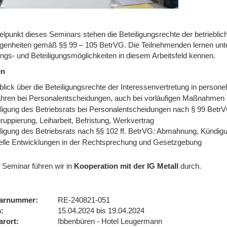
elpunkt dieses Seminars stehen die Beteiligungsrechte der betrieblic
genheiten gemäß §§ 99 – 105 BetrVG. Die Teilnehmenden lernen unte
ngs- und Beteiligungsmöglichkeiten in diesem Arbeitsfeld kennen.
en
lick über die Beteiligungsrechte der Interessenvertretung in persone
ahren bei Personalentscheidungen, auch bei vorläufigen Maßnahmen
iligung des Betriebsrats bei Personalentscheidungen nach § 99 BetrV
uppierung, Leiharbeit, Befristung, Werkvertrag
iligung des Betriebsrats nach §§ 102 ff. BetrVG: Abmahnung, Kündi
elle Entwicklungen in der Rechtsprechung und Gesetzgebung
 Seminar führen wir
in
Kooperation mit der IG Metall
durch.
arnummer
RE-240821-051
n
15.04.2024 bis 19.04.2024
arort
Ibbenbüren - Hotel Leugermann