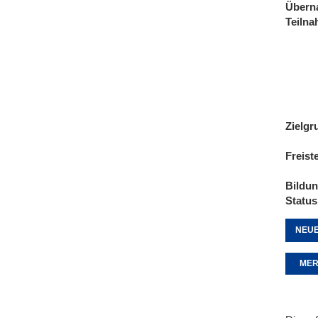
Übern
Teiln
Zielgr
Freist
Bildu
Status
NEUE
MER