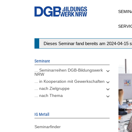
Direkt
SEMIN
zum
Inhalt
SERVI
Statusmeldung
Dieses Seminar fand bereits am 2024-04-15 s
Seminare
... Seminarreihen DGB-Bildungswerk
NRW
... in Kooperation mit Gewerkschaften
... nach Zielgruppe
... nach Thema
IG Metall
Seminarfinder