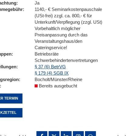
achtung
Ja
ahmegebühr
1140,- € Seminarkostenpauschale
(USt-frei) zzgl. ca. 800,- € für
Unterkunft/Verpflegung (zzgl. USt)
Vorbehaltlich möglicher
Preisanpassung durch das
Veranstaltungshaus/den
Cateringservice!
uppen
Betriebsräte
Schwerbehindertenvertretungen
ellungen
§ 37 (6) BetrVG
§ 179 (4) SGB IX
ngsregion
Bocholt/Münster/Rheine
Bereits ausgebucht
R TERMIN
KZETTEL