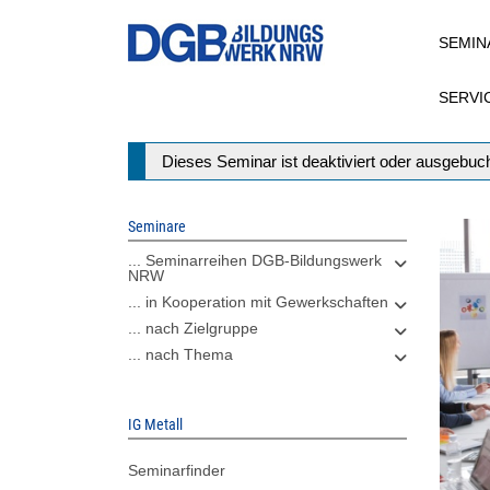
Direkt
SEMIN
zum
Inhalt
SERVI
Statusmeldung
Dieses Seminar ist deaktiviert oder ausgebuch
Seminare
... Seminarreihen DGB-Bildungswerk
NRW
... in Kooperation mit Gewerkschaften
... nach Zielgruppe
... nach Thema
IG Metall
Seminarfinder