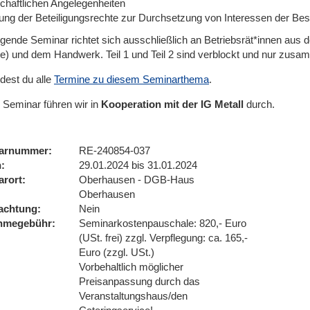
schaftlichen Angelegenheiten
ung der Beteiligungsrechte zur Durchsetzung von Interessen der Besc
lgende Seminar richtet sich ausschließlich an Betriebsrät*innen aus 
be) und dem Handwerk. Teil 1 und Teil 2 sind verblockt und nur zus
ndest du alle
Termine zu diesem Seminarthema
.
 Seminar führen wir
in
Kooperation mit der IG Metall
durch.
arnummer
RE-240854-037
n
29.01.2024 bis 31.01.2024
arort
Oberhausen - DGB-Haus
Oberhausen
achtung
Nein
ahmegebühr
Seminarkostenpauschale: 820,- Euro
(USt. frei) zzgl. Verpflegung: ca. 165,-
Euro (zzgl. USt.)
Vorbehaltlich möglicher
Preisanpassung durch das
Veranstaltungshaus/den