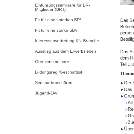
Einführungsseminare für BR-
Mitglieder (BR I)
Fit für einen starken BR!
Das Se
Betrieb
Fit für eine starke SBV!
person
Beteil
Interessenvertretung Kfz-Branche
Ausstieg aus dem Erwerbsleben
Das Se
dem H
Gremienseminare
Teil 1
Bildungsreg./Geschäftsst.
Them
Seminarbroschüren
Der B
Das 
Jugend/JAV
Grun
All
Rec
Gr
Zus
Über