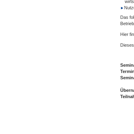
wirt
Nutz
Das fo
Betrie
Hier fi
Dieses
Semin
Termi
Semin
Übern
Teiln