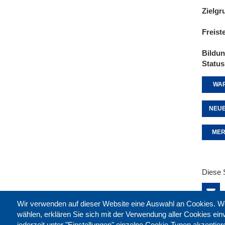
Zielgr
Freist
Bildu
Status
WAR
NEUE
MER
Diese 
Wir verwenden auf dieser Website eine Auswahl an Cookies
wählen, erklären Sie sich mit der Verwendung aller Cookies ei
jederzeit unter "Einstellungen" einzelne Cookie-Typen akzeptie