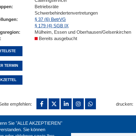
Cateringservice!
uppen
Betriebsräte
Schwerbehindertenvertretungen
ellungen
§ 37 (6) BetrVG
§ 179 (4) SGB IX
ngsregion
Mülheim, Essen und Oberhausen/Gelsenkirchen
Bereits ausgebucht
TELISTE
R TERMIN
KZETTEL
Seite empfehlen:
drucken:
. Wenn Sie "ALLE AKZEPTIEREN"
nverstanden. Sie können
ren oder ablehnen sowie Ihre