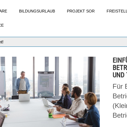
ARE
BILDUNGSURLAUB
PROJEKT SOR
FREISTE
CE
t!
EINF
BETR
UND 
Für 
Betr
(Kle
Betr