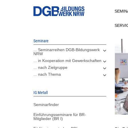
Direkt
SEMIN
zum
Inhalt
SERVI
Seminare
... Seminarreihen DGB-Bildungswerk
NRW
... in Kooperation mit Gewerkschaften
... nach Zielgruppe
... nach Thema
IG Metall
Seminarfinder
Einführungsseminare für BR-
Mitglieder (BR I)