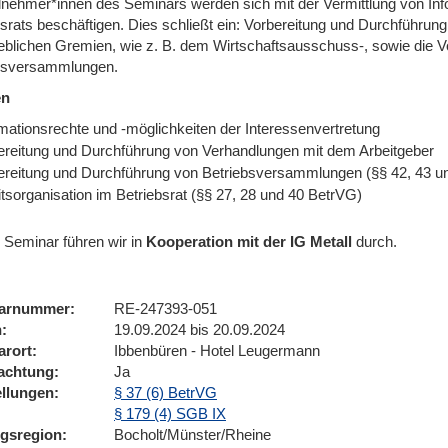
ilnehmer*innen des Seminars werden sich mit der Vermittlung von In
bsrats beschäftigen. Dies schließt ein: Vorbereitung und Durchführun
rieblichen Gremien, wie z. B. dem Wirtschaftsausschuss-, sowie die 
bsversammlungen.
en
rmationsrechte und -möglichkeiten der Interessenvertretung
ereitung und Durchführung von Verhandlungen mit dem Arbeitgeber
ereitung und Durchführung von Betriebsversammlungen (§§ 42, 43 u
tsorganisation im Betriebsrat (§§ 27, 28 und 40 BetrVG)
 Seminar führen wir
in
Kooperation mit der IG Metall
durch.
arnummer
RE-247393-051
n
19.09.2024 bis 20.09.2024
arort
Ibbenbüren - Hotel Leugermann
achtung
Ja
ellungen
§ 37 (6) BetrVG
§ 179 (4) SGB IX
ngsregion
Bocholt/Münster/Rheine