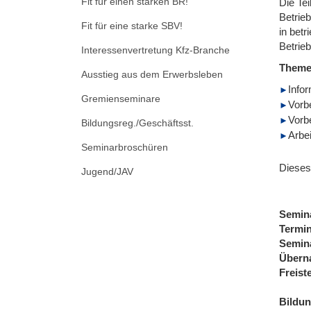
Fit für einen starken BR!
Die Te
Betrie
Fit für eine starke SBV!
in bet
Betrie
Interessenvertretung Kfz-Branche
Them
Ausstieg aus dem Erwerbsleben
Info
Gremienseminare
Vorb
Vorb
Bildungsreg./Geschäftsst.
Arbei
Seminarbroschüren
Dieses
Jugend/JAV
Semin
Termi
Semin
Übern
Freist
Bildu