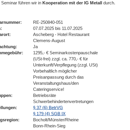
 Seminar führen wir
in
Kooperation mit der IG Metall
durch.
arnummer
RE-250840-051
n
07.07.2025 bis 11.07.2025
arort
Ascheberg - Hotel Restaurant
Clemens-August
achtung
Ja
ahmegebühr
1295,- € Seminarkostenpauschale
(USt-frei) zzgl. ca. 770,- € für
Unterkunft/Verpflegung (zzgl. USt)
Vorbehaltlich möglicher
Preisanpassung durch das
Veranstaltungshaus/den
Cateringservice!
uppen
Betriebsräte
Schwerbehindertenvertretungen
ellungen
§ 37 (6) BetrVG
§ 179 (4) SGB IX
ngsregion
Bocholt/Münster/Rheine
Bonn-Rhein-Sieg