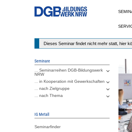
Direkt
SEMIN
zum
Inhalt
SERVI
Statusmeldung
Dieses Seminar findet nicht mehr statt, hier 
Seminare
... Seminarreihen DGB-Bildungswerk
NRW
... in Kooperation mit Gewerkschaften
... nach Zielgruppe
... nach Thema
IG Metall
Seminarfinder