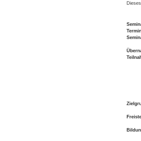
Dieses
Semin
Termi
Semin
Übern
Teiln
Zielgr
Freist
Bildu