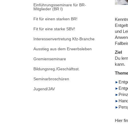
Einführungsseminare für BR-
Mitglieder (BR I)
Fit für einen starken BR!
Kenntn
Entgel
Fit für eine starke SBV!
und Lei
Anwend
Interessenvertretung Kfz-Branche
Fallbei
Ausstieg aus dem Erwerbsleben
Ziel
Du ler
Gremienseminare
kann.
Bildungsreg./Geschäftsst.
Them
Seminarbroschüren
Entg
Entg
Jugend/JAV
Prinz
Hand
Persp
Hier fi