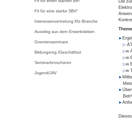
Fit für einen starken BR!
Die zur
Elektro
Fit für eine starke SBV!
Anwend
Konkre
Interessenvertretung Kfz-Branche
Them
Ausstieg aus dem Erwerbsleben
Erge
Gremienseminare
ÄT
w 
Bildungsreg./Geschäftsst.
w 
Seminarbroschüren
w 
w 
Jugend/JAV
Mitb
Meta
Über
Betr
Anfor
Dieses