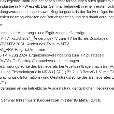
ückliegende Tarifrunde hat neben Entgelterhöhungen auch qualitative 
industrie in NRW erzielt. Das Seminar behandelt in einem ersten Schr
ungsvoraussetzungen sowie Regelungsdetails der Tarifverträge. Im 
tisierungsmöglichkeiten der Betriebsparteien und den damit verbunde
en
bnisse der Änderungs- und Ergänzungstarifverträge
V TV T-ZUG 2024_ Änderungs-TV zum TV tarifliches Zusatzgeld
ÄTV MTV 2024_ Änderungs-TV zum MTV
EA_ERA-Entgeltabkommen
E-TV T-Zug 2024_Ergänzungsvereinbarung zum TV Zusatzgeld
TV AVo_Tarifvertrag Anspruchsvoraussetzungen
estimmungsrechte des Betriebsrats bei Arbeitszeitfragen nach BetrVG
ll- und Elektroindustrie in NRW (§ 87 (1) Zf. 2 u. 3 BetrVG i. V. mit 
wachungs-, Informations- und Gestaltungsrechte des Betriebsrates z
VG)
derungen an die betriebliche Ausgestaltung der tariflichen Regelunge
 Seminar führen wir
in
Kooperation mit der IG Metall
durch.