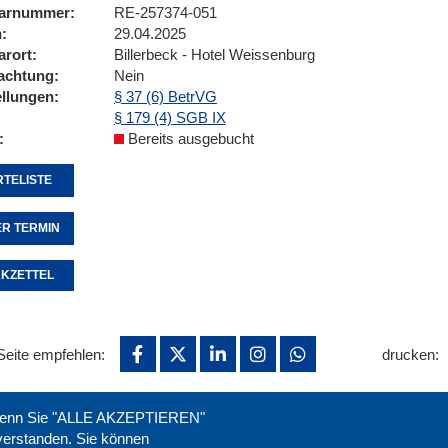
arnummer
RE-257374-051
n
29.04.2025
arort
Billerbeck - Hotel Weissenburg
achtung
Nein
ellungen
§ 37 (6) BetrVG
§ 179 (4) SGB IX
Bereits ausgebucht
TELISTE
R TERMIN
KZETTEL
Seite empfehlen:
drucken:
. Wenn Sie "ALLE AKZEPTIEREN"
nverstanden. Sie können