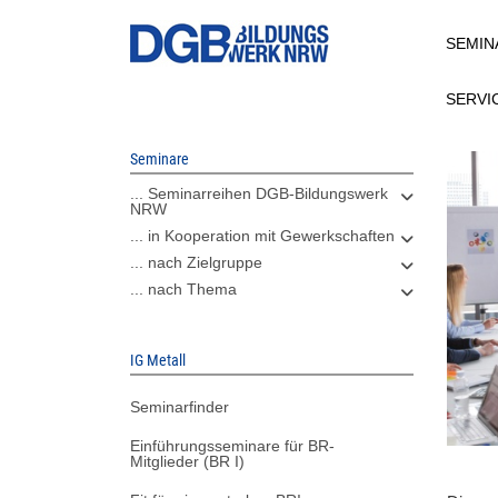
Direkt
SEMIN
zum
Inhalt
SERVI
Seminare
... Seminarreihen DGB-Bildungswerk
NRW
... in Kooperation mit Gewerkschaften
... nach Zielgruppe
... nach Thema
IG Metall
Seminarfinder
Einführungsseminare für BR-
Mitglieder (BR I)