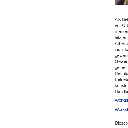
Als Bet
vor Ort
merken
letzte
Arbeit 
nicht 
gewerk
Gewerk
gemein
Rechts
Betrie
konstr
Handlu
Worksh
Worksh
Dieses