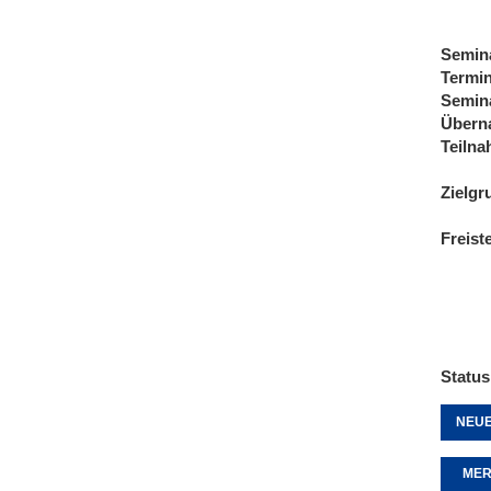
Semin
Termi
Semin
Übern
Teiln
Zielgr
Freist
Status
NEUE
MER