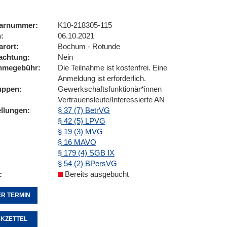
arnummer
K10-218305-115
n
06.10.2021
arort
Bochum - Rotunde
achtung
Nein
ahmegebühr
Die Teilnahme ist kostenfrei. Eine
Anmeldung ist erforderlich.
uppen
Gewerkschaftsfunktionär*innen
Vertrauensleute/Interessierte AN
ellungen
§ 37 (7) BetrVG
§ 42 (5) LPVG
§ 19 (3) MVG
§ 16 MAVO
§ 179 (4) SGB IX
§ 54 (2) BPersVG
Bereits ausgebucht
R TERMIN
KZETTEL