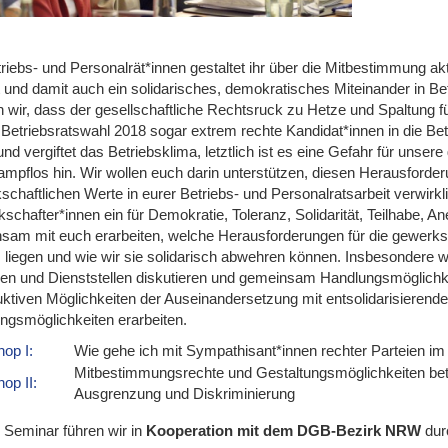
riebs- und Personalrät*innen gestaltet ihr über die Mitbestimmung akt
 und damit auch ein solidarisches, demokratisches Miteinander in Betr
 wir, dass der gesellschaftliche Rechtsruck zu Hetze und Spaltung fü
n Betriebsratswahl 2018 sogar extrem rechte Kandidat*innen in die B
und vergiftet das Betriebsklima, letztlich ist es eine Gefahr für uns
kampflos hin. Wir wollen euch darin unterstützen, diesen Herausford
schaftlichen Werte in eurer Betriebs- und Personalratsarbeit verwirk
schafter*innen ein für Demokratie, Toleranz, Solidarität, Teilhabe, 
sam mit euch erarbeiten, welche Herausforderungen für die gewerksc
 liegen und wie wir sie solidarisch abwehren können. Insbesondere w
ben und Dienststellen diskutieren und gemeinsam Handlungsmöglich
uktiven Möglichkeiten der Auseinandersetzung mit entsolidarisieren
ngsmöglichkeiten erarbeiten.
op I:
Wie gehe ich mit Sympathisant*innen rechter Parteien im
Mitbestimmungsrechte und Gestaltungsmöglichkeiten betr
op II:
Ausgrenzung und Diskriminierung
 Seminar führen wir in
Kooperation mit dem DGB-Bezirk NRW
dur