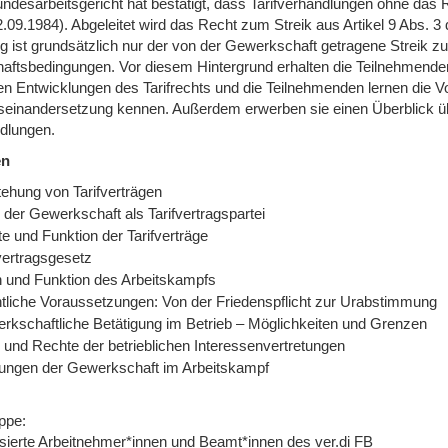
ndesarbeitsgericht hat bestätigt, dass Tarifverhandlungen ohne das 
09.1984). Abgeleitet wird das Recht zum Streik aus Artikel 9 Abs. 3 
ig ist grundsätzlich nur der von der Gewerkschaft getragene Streik 
haftsbedingungen. Vor diesem Hintergrund erhalten die Teilnehmenden
len Entwicklungen des Tarifrechts und die Teilnehmenden lernen di
useinandersetzung kennen. Außerdem erwerben sie einen Überblick übe
dlungen.
en
tehung von Tarifverträgen
 der Gewerkschaft als Tarifvertragspartei
te und Funktion der Tarifverträge
vertragsgesetz
n und Funktion des Arbeitskampfs
tliche Voraussetzungen: Von der Friedenspflicht zur Urabstimmung
rkschaftliche Betätigung im Betrieb – Möglichkeiten und Grenzen
e und Rechte der betrieblichen Interessenvertretungen
tungen der Gewerkschaft im Arbeitskampf
ppe:
ssierte Arbeitnehmer*innen und Beamt*innen des ver.di FB