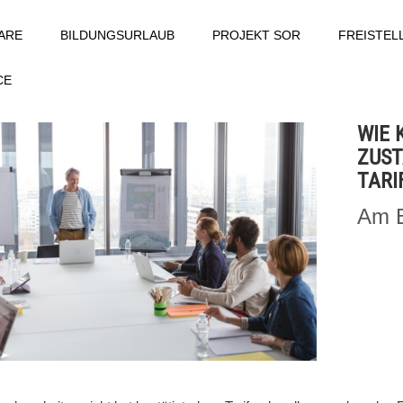
ARE
BILDUNGSURLAUB
PROJEKT SOR
FREISTE
CE
WIE 
ZUST
TARI
Am B