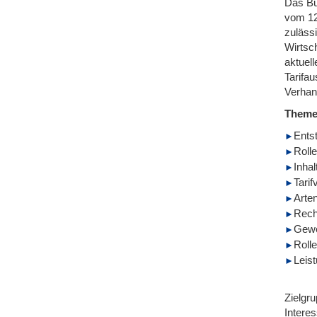
Das Bu
vom 12.
zuläss
Wirtsc
aktuel
Tarifa
Verhan
Them
Ents
Rolle
Inhal
Tarif
Arte
Rech
Gewe
Roll
Leis
Zielgru
Intere