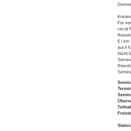
Gemei
Kosten
Für ve
ver.di
Reisek
€ / km
auch f
Nicht-M
Semina
Reisek
Semina
Semin
Termi
Semin
Übern
Teiln
Freist
Status