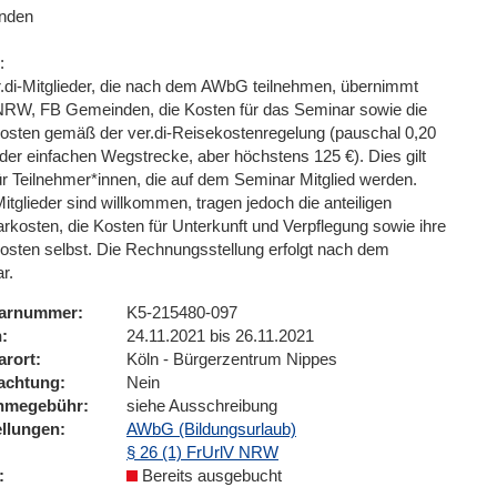
nden
:
r.di-Mitglieder, die nach dem AWbG teilnehmen, übernimmt
 NRW, FB Gemeinden, die Kosten für das Seminar sowie die
osten gemäß der ver.di-Reisekostenregelung (pauschal 0,20
 der einfachen Wegstrecke, aber höchstens 125 €). Dies gilt
ür Teilnehmer*innen, die auf dem Seminar Mitglied werden.
itglieder sind willkommen, tragen jedoch die anteiligen
rkosten, die Kosten für Unterkunft und Verpflegung sowie ihre
osten selbst. Die Rechnungsstellung erfolgt nach dem
r.
arnummer
K5-215480-097
n
24.11.2021 bis 26.11.2021
arort
Köln - Bürgerzentrum Nippes
achtung
Nein
ahmegebühr
siehe Ausschreibung
ellungen
AWbG (Bildungsurlaub)
§ 26 (1) FrUrlV NRW
Bereits ausgebucht