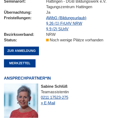
Seminarort
Hattingen - DGB Bildungswerk e.V.
Tagungszentrum Hattingen
Übernachtung
Ja
Freistellungen
AWbG (Bildungsurlaub)
§ 26 (1) FrUrlV NRW
§ 9 (2) SUrlV
Bezirksverband
NRW
Status
Noch wenige Plätze vorhanden
ZUR ANMELDUNG
MERKZETTEL
ANSPRECHPARTNER*IN
Sabine Schlüß
Teamassistentin
0211 17523-275
» E-Mail