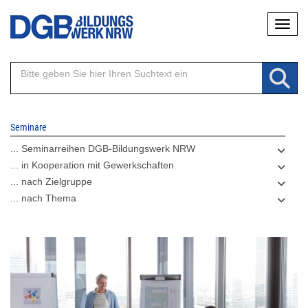
Direkt
Naviga
zum
Inhalt
Seminare
... Seminarreihen DGB-Bildungswerk NRW
... in Kooperation mit Gewerkschaften
... nach Zielgruppe
... nach Thema