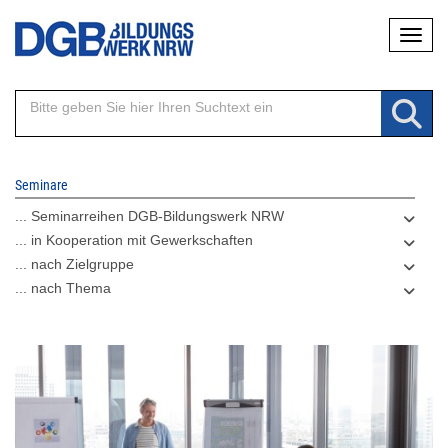
Direkt
Naviga
zum
Inhalt
Seminare
... Seminarreihen DGB-Bildungswerk NRW
... in Kooperation mit Gewerkschaften
... nach Zielgruppe
... nach Thema